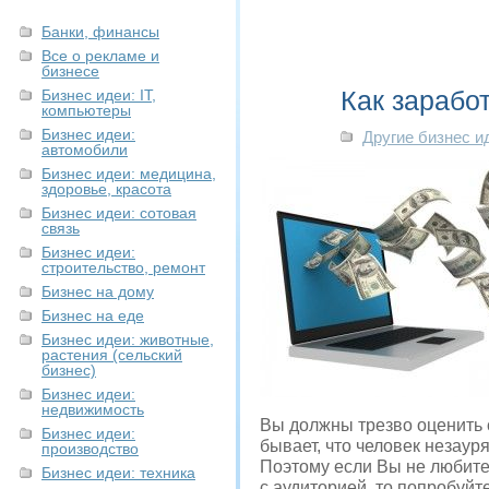
Банки, финансы
Все о рекламе и
бизнесе
Как зарабо
Бизнес идеи: IT,
компьютеры
Бизнес идеи:
Другие бизнес и
автомобили
Бизнес идеи: медицина,
здоровье, красота
Бизнес идеи: сотовая
связь
Бизнес идеи:
строительство, ремонт
Бизнес на дому
Бизнес на еде
Бизнес идеи: животные,
растения (сельский
бизнес)
Бизнес идеи:
недвижимость
Вы должны трезво оценить 
Бизнес идеи:
бывает, что человек незаур
производство
Поэтому если Вы не любите
Бизнес идеи: техника
с аудиторией, то попробуй