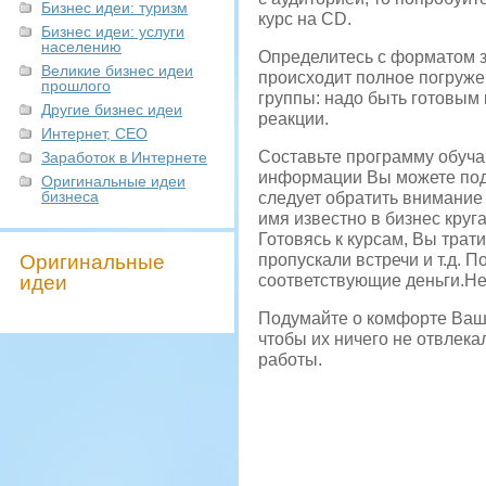
Бизнес идеи: туризм
курс на CD.
Бизнес идеи: услуги
населению
Определитесь с форматом з
Великие бизнес идеи
происходит полное погружен
прошлого
группы: надо быть готовым
Другие бизнес идеи
реакции.
Интернет, СЕО
Составьте программу обуча
Заработок в Интернете
информации Вы можете поде
Оригинальные идеи
бизнеса
следует обратить внимание
имя известно в бизнес круг
Готовясь к курсам, Вы трат
Оригинальные
пропускали встречи и т.д. П
идеи
соответствующие деньги.Не
Подумайте о комфорте Ваши
чтобы их ничего не отвлека
работы.