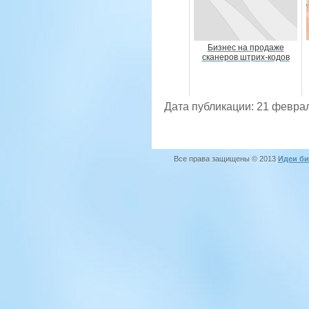
Бизнес на продаже
сканеров штрих-кодов
Дата публикации: 21 февра
Все права защищены © 2013
Идеи би