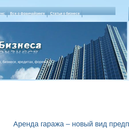
екс
Все о франчайзинге
Статьи о бизнесе
, бизнесе, кредитах, форексе
Аренда гаража – новый вид пред