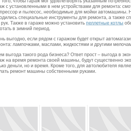
 того, чтобы гараж мог удовлетворять указанным потребно
аж с установленными в нем устройствами для ремонта: смо
прессор и пылесос, необходимые для мойки автомашины. 
одились специальные инструменты для ремонта, а также с
 рук. Также в гараже можно установить
пеллетные котлы
обо
отать в зимний период.
нь выгодно, если рядом с гаражом будет открыт автомагаз
онта: лампочками, маслами, жидкостями и другими мелоча
ем выгода такого рода бизнеса? Ответ прост – выгода в э
аж на время ремонта своей машины, будут существенно эко
ько деньги, но и время. Кроме того, для автолюбителя явл
лать ремонт машины собственными руками.