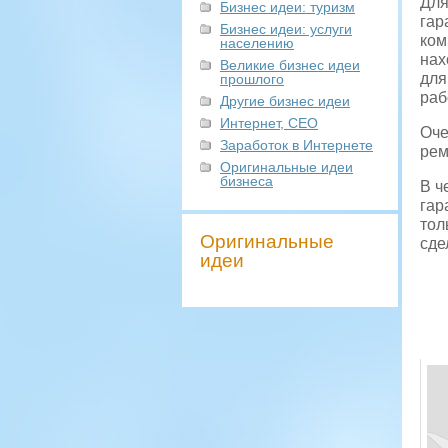
Для
Бизнес идеи: туризм
гар
Бизнес идеи: услуги
ком
населению
нах
Великие бизнес идеи
для
прошлого
раб
Другие бизнес идеи
Интернет, СЕО
Оче
Заработок в Интернете
рем
Оригинальные идеи
бизнеса
В ч
гар
тол
Оригинальные
сде
идеи