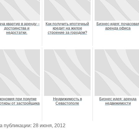
ча квартир в аренду –
Как получить ипотечный
Бизнес-идея: почасова
достоинства и
кредит на жилое
аренда офиса
недостатки.
строение за городом?
кономия при покупке
Недвижимость в
Бизнес идея: аренда
ртиры от застройщика
Севастополе
недвижимости
а публикации: 28 июня, 2012