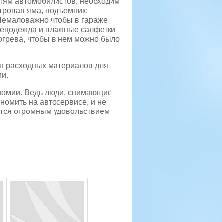
стям автомобилистов, необходим
тровая яма, подъемник;
Немаловажно чтобы в гараже
пецодежда и влажные салфетки
грева, чтобы в нем можно было
ин расходных материалов для
ми.
кономии. Ведь люди, снимающие
номить на автосервисе, и не
яется огромным удовольствием