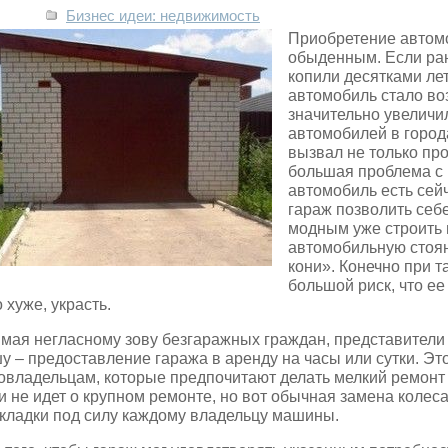
Бизнес идеи: недвижимость
Приобретение автомо
обыденным. Если ра
копили десятками лет
автомобиль стало во
значительно увеличил
автомобилей в город
вызвал не только про
большая проблема с 
автомобиль есть сейч
гараж позволить себ
модным уже строить
автомобильную стоян
кони». Конечно при 
большой риск, что ее
о хуже, украсть.
мая негласному зову безгаражных граждан, представители
у – предоставление гаража в аренду на часы или сутки. Эт
овладельцам, которые предпочитают делать мелкий ремон
и не идет о крупном ремонте, но вот обычная замена колес
кладки под силу каждому владельцу машины.