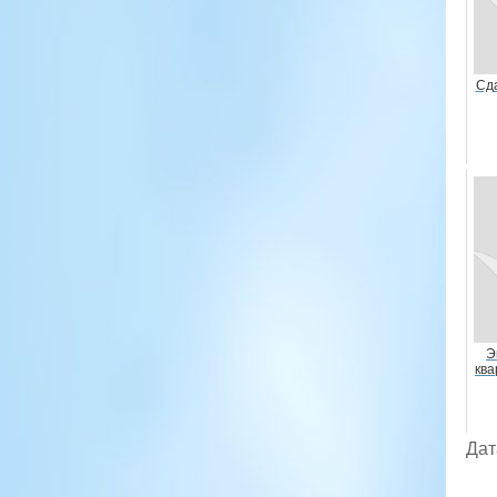
Сда
Э
ква
Дат