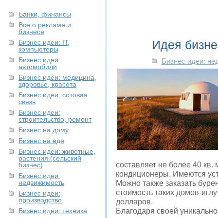
Банки, финансы
Все о рекламе и
бизнесе
Идея бизне
Бизнес идеи: IT,
компьютеры
Бизнес идеи:
Бизнес идеи: н
автомобили
Бизнес идеи: медицина,
здоровье, красота
Бизнес идеи: сотовая
связь
Бизнес идеи:
строительство, ремонт
Бизнес на дому
Бизнес на еде
Бизнес идеи: животные,
растения (сельский
составляет не более 40 кв.
бизнес)
кондиционеры. Имеются уст
Бизнес идеи:
недвижимость
Можно также заказать буре
стоимость таких домов-иглу
Бизнес идеи:
производство
долларов.
Бизнес идеи: техника
Благодаря своей уникально