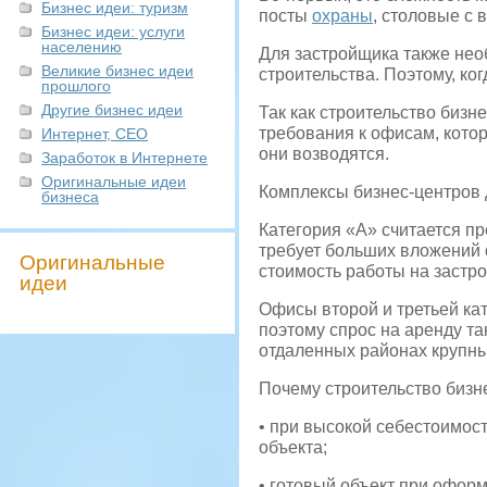
Бизнес идеи: туризм
посты
охраны
, столовые с 
Бизнес идеи: услуги
населению
Для застройщика также нео
Великие бизнес идеи
строительства. Поэтому, ког
прошлого
Другие бизнес идеи
Так как строительство бизн
требования к офисам, котор
Интернет, СЕО
они возводятся.
Заработок в Интернете
Оригинальные идеи
Комплексы бизнес-центров д
бизнеса
Категория «А» считается пр
требует больших вложений 
Оригинальные
стоимость работы на застро
идеи
Офисы второй и третьей ка
поэтому спрос на аренду т
отдаленных районах крупны
Почему строительство бизн
• при высокой себестоимос
объекта;
• готовый объект при офор