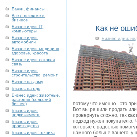
Банки, финансы
Все о рекламе и
бизнесе
Как не оши
Бизнес идеи: IT,
компьютеры
Бизнес идеи:
Бизнес идеи: н
автомобили
Бизнес идеи: медицина,
здоровье, красота
Бизнес идеи: сотовая
связь
Бизнес идеи:
строительство, ремонт
Бизнес на дому
Бизнес на еде
Бизнес идеи: животные,
растения (сельский
потому что именно - это п
бизнес)
Вот вы решили продать или 
Бизнес идеи:
недвижимость
провернуть сложно, так как
подход нужен покупателю. 
Бизнес идеи:
производство
которые с радостью помогут
Бизнес идеи: техника
намного больше вашего, у н