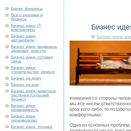
Банки, финансы
Все о рекламе и
бизнесе
Бизнес иде
Бизнес идеи: IT,
компьютеры
Бизнес идеи:
Бизнес идеи: жи
автомобили
Бизнес идеи: медицина,
здоровье, красота
Бизнес идеи: сотовая
связь
Бизнес идеи:
строительство, ремонт
Бизнес на дому
Бизнес на еде
Бизнес идеи: животные,
растения (сельский
внимания со стороны челов
бизнес)
мы все несем ответственнос
Бизнес идеи:
кров кого-либо, то позабот
недвижимость
комфортными.
Бизнес идеи:
производство
Одна из основных проблем, 
Бизнес идеи: техника
возможности уехать куда-ли