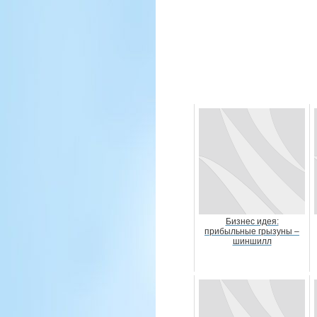
Бизнес идея:
прибыльные грызуны –
шиншилл