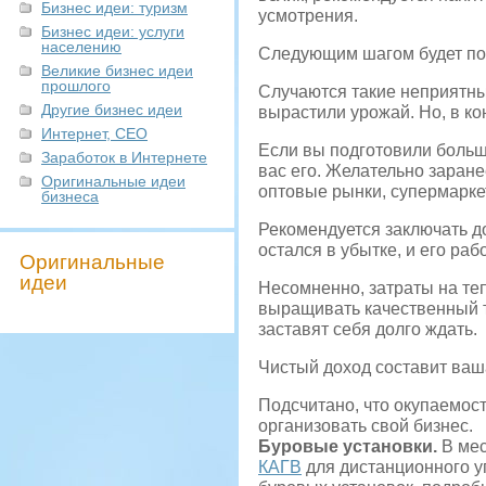
Бизнес идеи: туризм
усмотрения.
Бизнес идеи: услуги
населению
Следующим шагом будет под
Великие бизнес идеи
прошлого
Случаются такие неприятны
Другие бизнес идеи
вырастили урожай. Но, в ко
Интернет, СЕО
Если вы подготовили большо
Заработок в Интернете
вас его. Желательно заранее
Оригинальные идеи
оптовые рынки, супермаркет
бизнеса
Рекомендуется заключать до
остался в убытке, и его ра
Оригинальные
идеи
Несомненно, затраты на те
выращивать качественный т
заставят себя долго ждать.
Чистый доход составит ваш
Подсчитано, что окупаемост
организовать свой бизнес.
Буровые установки.
В мес
КАГВ
для дистанционного у