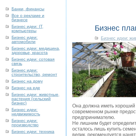
Банки, финансы
Все о рекламе и
бизнесе
Бизнес пла
Бизнес идеи: IT,
компьютеры
Бизнес идеи:
Бизнес идеи: жи
автомобили
Бизнес идеи: медицина,
здоровье, красота
Бизнес идеи: сотовая
связь
Бизнес идеи:
строительство, ремонт
Бизнес на дому
Бизнес на еде
Бизнес идеи: животные,
растения (сельский
бизнес)
Она должна иметь хороший 
Бизнес идеи:
современном рынке предост
недвижимость
предпринимателю.
Бизнес идеи:
Не лишним будет определить
производство
осталось лишь купить семе
Бизнес идеи: техника
велик, рекомендуется нанят