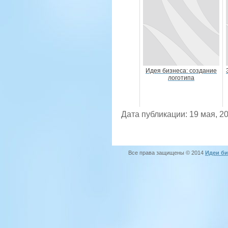
Идея бизнеса: создание
логотипа
Дата публикации: 19 мая, 2
Все права защищены © 2014
Идеи би