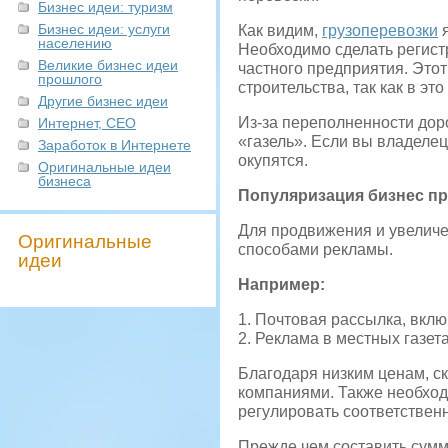
Бизнес идеи: туризм
Бизнес идеи: услуги
Как видим,
грузоперевозки
я
населению
Необходимо сделать регист
Великие бизнес идеи
частного предприятия. Это
прошлого
строительства, так как в э
Другие бизнес идеи
Из-за переполненности дор
Интернет, СЕО
«газель». Если вы владелец
Заработок в Интернете
окупятся.
Оригинальные идеи
бизнеса
Популяризация бизнес пр
Для продвижения и увеличе
Оригинальные
способами рекламы.
идеи
Например:
1. Почтовая рассылка, вкл
2. Реклама в местных газета
Благодаря низким ценам, с
компаниями. Также необход
регулировать соответствен
Прежде чем составить сумм