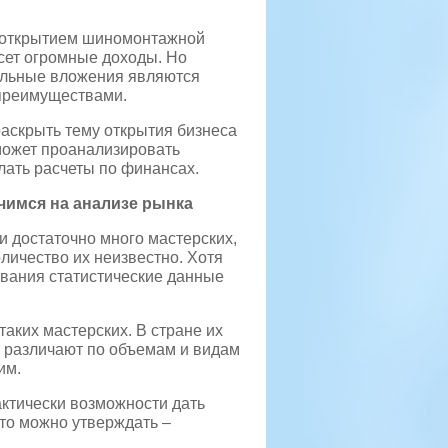
с открытием шиномонтажной
сет огромные доходы. Но
ельные вложения являются
преимуществами.
раскрыть тему открытия бизнеса
оможет проанализировать
лать расчеты по финансах.
чимся на анализе рынка
и достаточно много мастерских,
ичество их неизвестно. Хотя
ования статистические данные
аких мастерских. В стране их
е различают по объемам и видам
им.
актически возможности дать
что можно утверждать –