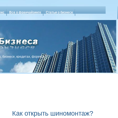
екс
Все о франчайзинге
Статьи о бизнесе
, бизнесе, кредитах, форексе
Как открыть шиномонтаж?