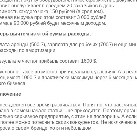
рвис обслуживает в среднем 20 заказчиков в день.
оимость каждого чека 150 рублей (в среднем).
евная выручка при этом составит 3 000 рублей.
мма в 90 000 рублей будет месячным доходом.
ерь вычтем из этой суммы расходы:
лата аренды (500 $), зарплата для рабочих (700$) и еще ми
расходы по амортизации.
езультате чистая прибыль составит 1600 $.
условно, такое возможно при идеальных условиях. А в реа
яц имеет 1000 $ и практически максимум через 6 месяцев 
ого бизнеса.
ключение
нес должен все время развиваться. Понятно, что рассчиты
зано в самом начале статьи – не приходится. Поэтому орга
ольно серьезное предприятие, с этим не поспоришь. А есл
вполне можно потеснить своих конкурентов. Не исключено
роса о своем бренде, хотя и небольшом.