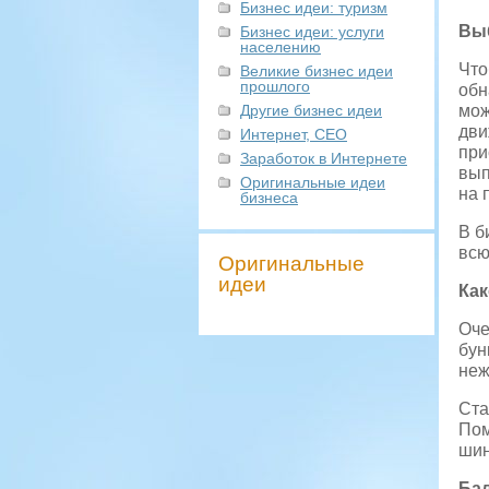
Бизнес идеи: туризм
Выб
Бизнес идеи: услуги
населению
Что
Великие бизнес идеи
прошлого
обн
Другие бизнес идеи
мож
дви
Интернет, СЕО
при
Заработок в Интернете
вып
Оригинальные идеи
на 
бизнеса
В б
всю
Оригинальные
идеи
Ка
Оче
бун
неж
Ста
Пом
шин
Бал