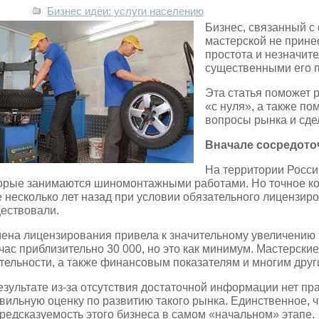
Бизнес идеи: услуги населению
Бизнес, связанный 
мастерской не прине
простота и незначит
существенными его 
Эта статья поможет 
«с нуля», а также п
вопросы рынка и сде
Вначале сосредото
На территории Росси
орые занимаются шиномонтажными работами. Но точное кол
 несколько лет назад при условии обязательного лицензир
ествовали.
ена лицензирования привела к значительному увеличению т
час приблизительно 30 000, но это как минимум. Мастерски
тельности, а также финансовым показателям и многим друг
езультате из-за отсутствия достаточной информации нет пр
вильную оценку по развитию такого рынка. Единственное, 
редсказуемость этого бизнеса в самом «начальном» этапе.