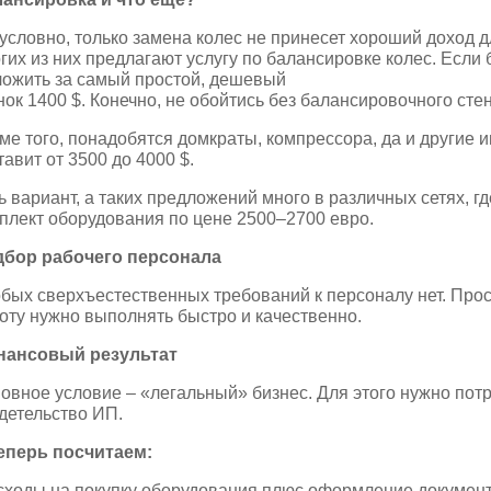
условно, только замена колес не принесет хороший доход д
гих из них предлагают услугу по балансировке колес. Если 
ожить за самый простой, дешевый
нок 1400 $. Конечно, не обойтись без балансировочного стен
ме того, понадобятся домкраты, компрессора, да и другие 
тавит от 3500 до 4000 $.
ь вариант, а таких предложений много в различных сетях, г
плект оборудования по цене 2500–2700 евро.
бор рабочего персонала
бых сверхъестественных требований к персоналу нет. Прос
оту нужно выполнять быстро и качественно.
нансовый результат
овное условие – «легальный» бизнес. Для этого нужно потр
детельство ИП.
еперь посчитаем:
сходы на покупку оборудования плюс оформление документ