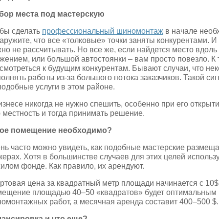
ор места под мастерскую
бы сделать
профессиональный шиномонтаж
в начале необх
аружите, что все «толковые» точки заняты конкурентами. И
но не рассчитывать. Но все же, если найдется место вдоль
жением, или большой автостоянки – вам просто повезло. К 
смотреться к будущим конкурентам. Бывают случаи, что не
олнять работы из-за большого потока заказчиков. Такой си
подобные услуги в этом районе.
изнесе никогда не нужно спешить, особенно при его открыт
 местность и тогда принимать решение.
кое помещение необходимо?
нь часто можно увидеть, как подобные мастерские размещ
керах. Хотя в большинстве случаев для этих целей исполь
илом фонде. Как правило, их арендуют.
ртовая цена за квадратный метр площади начинается с 10$
ещение площадью 40–50 «квадратов» будет оптимальным 
омонтажных работ, а месячная аренда составит 400–500 $.
ансировка и что еще?