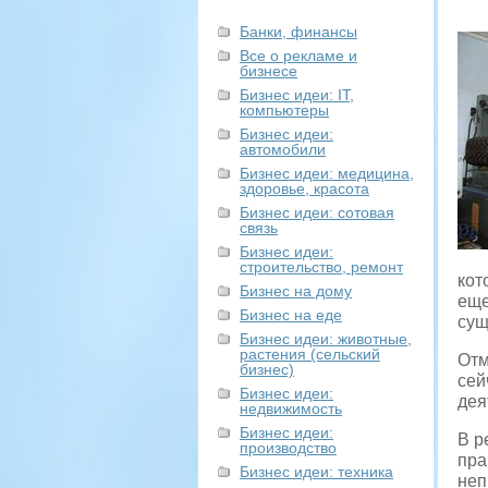
Банки, финансы
Все о рекламе и
бизнесе
Бизнес идеи: IT,
компьютеры
Бизнес идеи:
автомобили
Бизнес идеи: медицина,
здоровье, красота
Бизнес идеи: сотовая
связь
Бизнес идеи:
строительство, ремонт
кот
Бизнес на дому
еще
Бизнес на еде
сущ
Бизнес идеи: животные,
растения (сельский
Отм
бизнес)
сей
Бизнес идеи:
дея
недвижимость
Бизнес идеи:
В р
производство
пра
Бизнес идеи: техника
неп