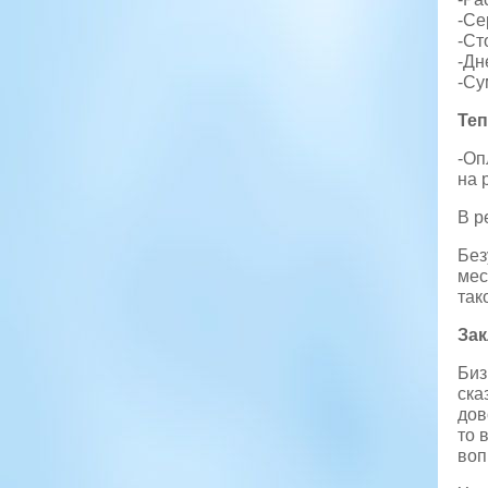
-Се
-Ст
-Дн
-Су
Теп
-Оп
на 
В р
Без
мес
так
За
Биз
ска
дов
то 
воп