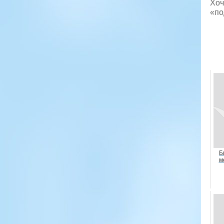
Хоч
«по
Б
м