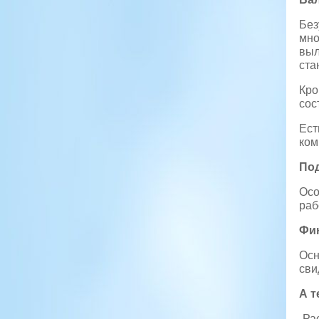
Без
мно
выл
ста
Кро
сос
Ест
ком
Под
Осо
раб
Фи
Осн
сви
А т
-Ра