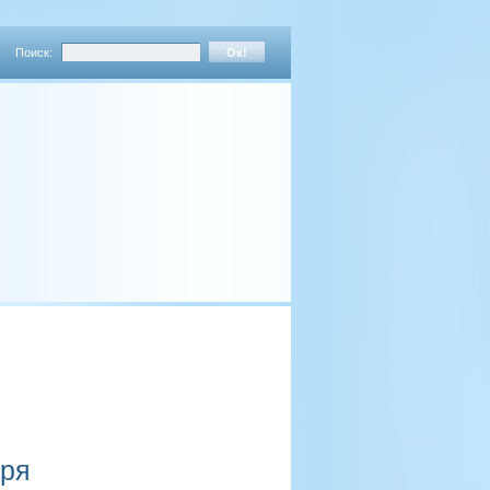
Поиск:
аря