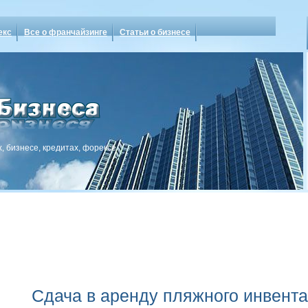
екс
Все о франчайзинге
Статьи о бизнесе
, бизнесе, кредитах, форексе
Сдача в аренду пляжного инвент