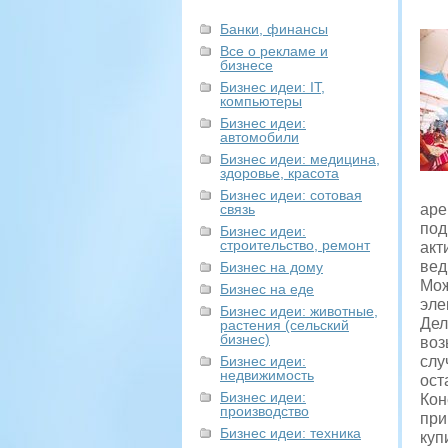
Банки, финансы
Все о рекламе и
бизнесе
Бизнес идеи: IT,
компьютеры
Бизнес идеи:
автомобили
Бизнес идеи: медицина,
здоровье, красота
Бизнес идеи: сотовая
связь
аре
под
Бизнес идеи:
строительство, ремонт
акт
вед
Бизнес на дому
Мож
Бизнес на еде
эле
Бизнес идеи: животные,
Дел
растения (сельский
бизнес)
воз
Бизнес идеи:
слу
недвижимость
ост
Бизнес идеи:
Кон
производство
при
Бизнес идеи: техника
куп