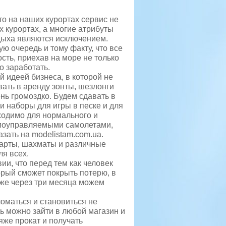
то на наших курортах сервис не
х курортах, а многие атрибуты
дыха являются исключением.
ю очередь и тому факту, что все
сть, приехав на море не только
о заработать.
й идеей бизнеса, в которой не
вать в аренду зонты, шезлонги
ень громоздко. Будем сдавать в
и наборы для игры в песке и для
бходимо для нормального и
адиоуправляемыми самолетами,
зать на modelistam.com.ua.
карты, шахматы и различные
я всех.
и, что перед тем как человек
торый сможет покрыть потерю, в
уже через три месяца можем
ломаться и становиться не
ь можно зайти в любой магазин и
яже прокат и получать