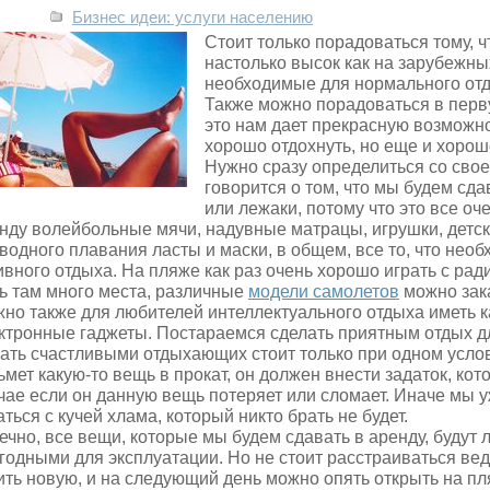
Бизнес идеи: услуги населению
Стоит только порадоваться тому, ч
настолько высок как на зарубежны
необходимые для нормального от
Также можно порадоваться в перву
это нам дает прекрасную возможно
хорошо отдохнуть, но еще и хорош
Нужно сразу определиться со свое
говорится о том, что мы будем сда
или лежаки, потому что это все оч
нду волейбольные мячи, надувные матрацы, игрушки, детск
водного плавания ласты и маски, в общем, все то, что нео
ивного отдыха. На пляже как раз очень хорошо играть с р
ь там много места, различные
модели самолетов
можно зака
но также для любителей интеллектуального отдыха иметь 
ктронные гаджеты. Постараемся сделать приятным отдых дл
ать счастливыми отдыхающих стоит только при одном услови
ьмет какую-то вещь в прокат, он должен внести задаток, ко
чае если он данную вещь потеряет или сломает. Иначе мы 
аться с кучей хлама, который никто брать не будет.
ечно, все вещи, которые мы будем сдавать в аренду, будут 
годными для эксплуатации. Но не стоит расстраиваться вед
ить новую, и на следующий день можно опять открыть на пл