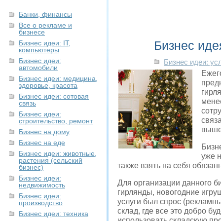
Банки, финансы
Все о рекламе и
бизнесе
Бизнес идея
Бизнес идеи: IT,
компьютеры
Бизнес идеи:
Бизнес идеи: ус
автомобили
Ежег
Бизнес идеи: медицина,
предн
здоровье, красота
гирл
Бизнес идеи: сотовая
мене
связь
сотру
Бизнес идеи:
связ
строительство, ремонт
выше
Бизнес на дому
Бизнес на еде
Бизн
Бизнес идеи: животные,
уже н
растения (сельский
также взять на себя обязан
бизнес)
Бизнес идеи:
Для организации данного би
недвижимость
гирлянды, новогодние игру
Бизнес идеи:
услуги был спрос (рекламн
производство
склад, где все это добро б
Бизнес идеи: техника
использовать складскую про