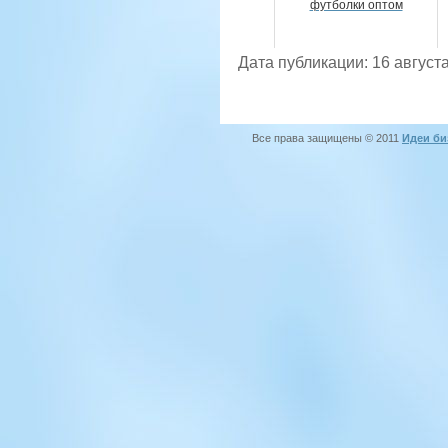
футболки оптом
Дата публикации: 16 августа
Все права защищены © 2011
Идеи би