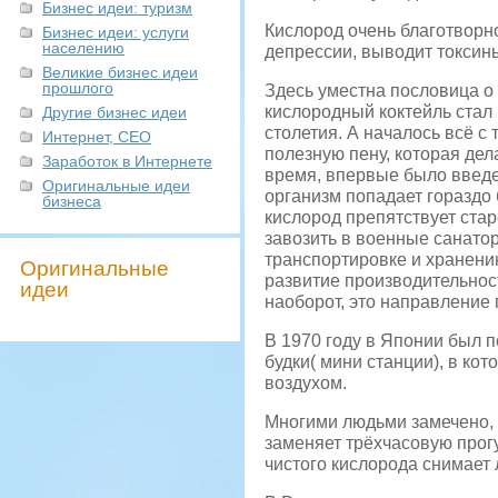
Бизнес идеи: туризм
Кислород очень благотворно
Бизнес идеи: услуги
населению
депрессии, выводит токсины
Великие бизнес идеи
прошлого
Здесь уместна пословица о 
кислородный коктейль стал 
Другие бизнес идеи
столетия. А началось всё с 
Интернет, СЕО
полезную пену, которая дел
Заработок в Интернете
время, впервые было введе
Оригинальные идеи
организм попадает гораздо 
бизнеса
кислород препятствует стар
завозить в военные санатор
транспортировке и хранени
Оригинальные
развитие производительност
идеи
наоборот, это направление
В 1970 году в Японии был 
будки( мини станции), в к
воздухом.
Многими людьми замечено, 
заменяет трёхчасовую прогу
чистого кислорода снимает