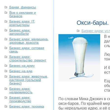
Банки, финансы
Все о рекламе и
бизнесе
Окси-бары.
Бизнес идеи: IT,
компьютеры
Бизнес идеи:
Бизнес идеи: ус
автомобили
В 
Бизнес идеи: медицина,
дал
здоровье, красота
сл
Бизнес идеи: сотовая
связь
Лю
Бизнес идеи:
то
строительство, ремонт
Бизнес на дому
И б
Бизнес на еде
ест
Бизнес идеи: животные,
растения (сельский
Ещё
бизнес)
об
Бизнес идеи:
ст
недвижимость
Бизнес идеи:
По словам Мика Джокич в с
производство
окси-баров. По крайней мере
Бизнес идеи: техника
бы нереальную идею, и её о