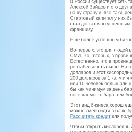
В России существует сеть 
Алексей Зайцев и его друг 
нашу страну и, всё-таки, р
Стартовый капитал у них б
стал достаточно успешным 
франшизу.
Ещё более успешным бизнес
Во-первых, это для людей в
СМИ. Во - вторых, в провин
Естественно, что в провинц
рентабельность выше. На о
долларов и этот кислородны
200 долларов за 1 кв. м и ч
или 10 человек подышали и 
бы как минимум за день бар
посещаемость бара, тем бо
Этот вид бизнеса хорош ещё
можно смело идти в банк, б
Рассчитать кредит
для получ
Чтобы открыть кислородный