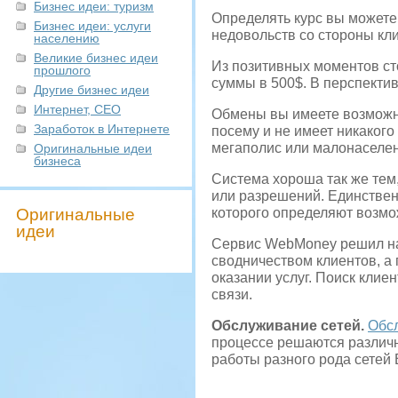
Бизнес идеи: туризм
Определять курс вы можете 
Бизнес идеи: услуги
недовольств со стороны кл
населению
Великие бизнес идеи
Из позитивных моментов сто
прошлого
суммы в 500$. В перспектив
Другие бизнес идеи
Интернет, СЕО
Обмены вы имеете возможнос
Заработок в Интернете
посему и не имеет никакого
мегаполис или малонаселен
Оригинальные идеи
бизнеса
Система хороша так же тем,
или разрешений. Единствен
Оригинальные
которого определяют возмо
идеи
Сервис WebMoney решил на
сводничеством клиентов, а
оказании услуг. Поиск кли
связи.
Обслуживание сетей.
Обс
процессе решаются различ
работы разного рода сетей