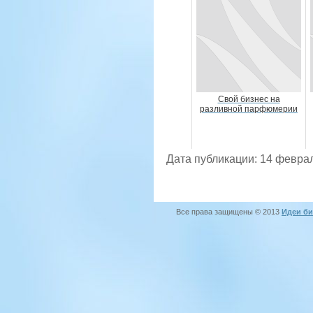
Свой бизнес на
разливной парфюмерии
Дата публикации: 14 февра
Все права защищены © 2013
Идеи би