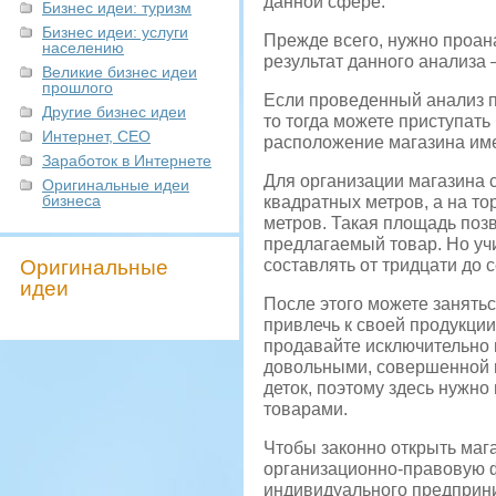
данной сфере.
Бизнес идеи: туризм
Бизнес идеи: услуги
Прежде всего, нужно проан
населению
результат данного анализа 
Великие бизнес идеи
прошлого
Если проведенный анализ по
Другие бизнес идеи
то тогда можете приступать
Интернет, СЕО
расположение магазина име
Заработок в Интернете
Для организации магазина 
Оригинальные идеи
бизнеса
квадратных метров, а на то
метров. Такая площадь поз
предлагаемый товар. Но учи
Оригинальные
составлять от тридцати до 
идеи
После этого можете занять
привлечь к своей продукци
продавайте исключительно
довольными, совершенной п
деток, поэтому здесь нужн
товарами.
Чтобы законно открыть маг
организационно-правовую ф
индивидуального предприн