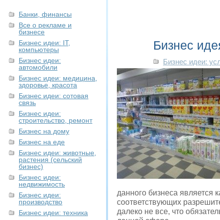
Банки, финансы
Все о рекламе и
бизнесе
Бизнес иде
Бизнес идеи: IT,
компьютеры
Бизнес идеи:
Бизнес идеи: ус
автомобили
Бизнес идеи: медицина,
здоровье, красота
Бизнес идеи: сотовая
связь
Бизнес идеи:
строительство, ремонт
Бизнес на дому
Бизнес на еде
Бизнес идеи: животные,
растения (сельский
бизнес)
Бизнес идеи:
недвижимость
данного бизнеса является 
Бизнес идеи:
производство
соответствующих разрешител
далеко не все, что обязате
Бизнес идеи: техника