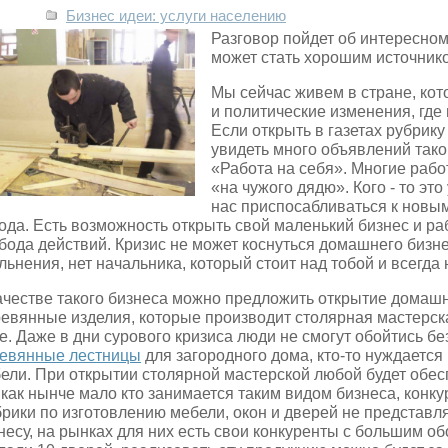
Бизнес идеи: услуги населению
Разговор пойдет об интересно
может стать хорошим источник
Мы сейчас живем в стране, ко
и политические изменения, где
Если открыть в газетах рубрику
увидеть много объявлений тако
«Работа на себя». Многие рабо
«на чужого дядю». Кого - то это
нас приспосабливаться к новым
ода. Есть возможность открыть свой маленький бизнес и раб
бода действий. Кризис не может коснуться домашнего бизне
льнения, нет начальника, который стоит над тобой и всегда
ачестве такого бизнеса можно предложить открытие домаш
евянные изделия, которые производит столярная мастерска
е. Даже в дни сурового кризиса люди не смогут обойтись без
евянные лестницы
для загородного дома, кто-то нуждаетс
ели. При открытии столярной мастерской любой будет обес
 как нынче мало кто занимается таким видом бизнеса, конку
рики по изготовлению мебели, окон и дверей не представ
несу, на рынках для них есть свои конкуренты с большим о