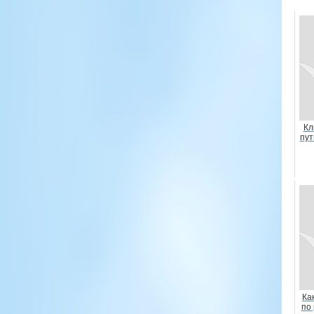
Кл
пут
Ка
по