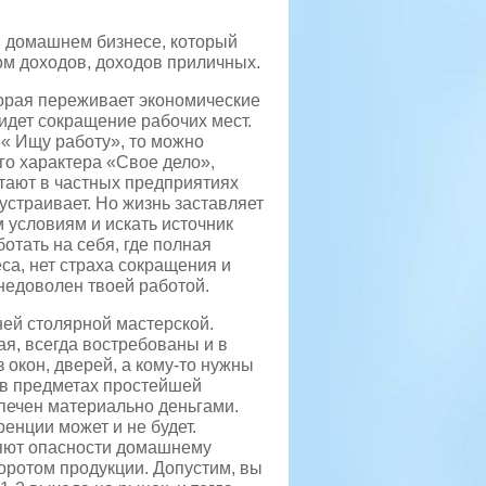
м домашнем бизнесе, который
ом доходов, доходов приличных.
торая переживает экономические
 идет сокращение рабочих мест.
 « Ищу работу», то можно
го характера «Свое дело»,
тают в частных предприятиях
 устраивает. Но жизнь заставляет
 условиям и искать источник
отать на себя, где полная
са, нет страха сокращения и
 недоволен твоей работой.
ней столярной мастерской.
я, всегда востребованы и в
 окон, дверей, а кому-то нужны
я в предметах простейшей
печен материально деньгами.
ренции может и не будет.
ляют опасности домашнему
боротом продукции. Допустим, вы