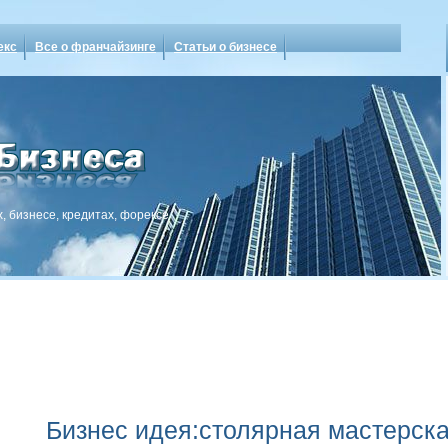
екс
Все о франчайзинге
Статьи о бизнесе
, бизнесе, кредитах, форексе
Бизнес идея:столярная мастерск