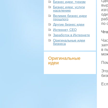
сде
Бизнес идеи: туризм
выр
Бизнес идеи: услуги
изг
населению
оди
Великие бизнес идеи
раб
прошлого
по 
Другие бизнес идеи
Интернет, СЕО
Что
Заработок в Интернете
Оригинальные идеи
Час
бизнеса
зап
в п
мож
Оригинальные
идеи
Пом
Это
биз
Есл