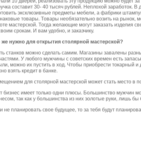
лали 10 дверей, реализовать эту продукцию можно будет за 
учка составит 30- 40 тысяч рублей. Неплохой заработок. 
отовить эксклюзивные предметы мебели, а фабрики штамп
наковые товары. Товары необязательно возить на рынок, 
оте мастерской. Тогда желающие могут заказать изделия с
своим срокам. И вам удобно, и заказчику.
 же нужно для открытия столярной мастерской?
ть станков можно сделать самим. Магазины завалены разны
частями. У любого мужчины с советских времен есть запасы
ыли, можно их пустить в ход. Чтобы приобрести токарный 
но взять кредит в банке.
ещением для столярной мастерской может стать место в по
т бизнес имеет только одни плюсы. Большинство мужчин м
несом, так как у большинства из них золотые руки, лишь бы
и не планировать свое будущее, то за тебя будут планирова