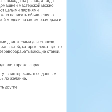
1-2 выхода на рынок, и тогда
В домашней мастерской можно
уют целыми партиями
можно написать объявление о
воей модели по своим размерам и
ми двигателями для станков,
 запчастей, которые лежат где-то
и деревообрабатывающие станки,
двале, гараже, сарае.
огут заинтересоваться данным
 было желание.
ть другие.