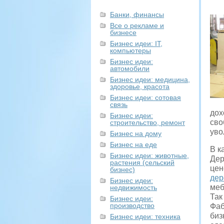
Банки, финансы
Все о рекламе и
бизнесе
Бизнес идеи: IT,
компьютеры
Бизнес идеи:
автомобили
Бизнес идеи: медицина,
здоровье, красота
Бизнес идеи: сотовая
связь
дох
Бизнес идеи:
сво
строительство, ремонт
уво
Бизнес на дому
Бизнес на еде
В к
Бизнес идеи: животные,
Дер
растения (сельский
цен
бизнес)
дер
Бизнес идеи:
меб
недвижимость
Так
Бизнес идеи:
производство
Фаб
биз
Бизнес идеи: техника