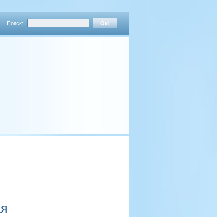
Поиск:
ая