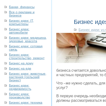
Банки, финансы
Все о рекламе и
бизнесе
Бизнес иде
Бизнес идеи: IT,
компьютеры
Бизнес идеи:
Бизнес идеи: ус
автомобили
Бизнес идеи: медицина,
здоровье, красота
Бизнес идеи: сотовая
связь
Бизнес идеи:
строительство, ремонт
Бизнес на дому
Бизнес на еде
бизнеса считается довольн
Бизнес идеи: животные,
и частных предприятий, то 
растения (сельский
бизнес)
Что –же нужно сделать, для
Бизнес идеи:
услуг?
недвижимость
Бизнес идеи:
В первую очередь необходи
производство
должны рассматриваться в
Бизнес идеи: техника