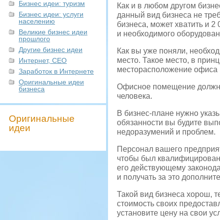
Бизнес идеи: туризм
Как и в любом другом бизне
Бизнес идеи: услуги
данный вид бизнеса не тре
населению
бизнеса, может хватить и 
Великие бизнес идеи
и необходимого оборудован
прошлого
Другие бизнес идеи
Как вы уже поняли, необхо
место. Такое место, в принц
Интернет, СЕО
месторасположение офиса н
Заработок в Интернете
Оригинальные идеи
Офисное помещение должно 
бизнеса
человека.
В бизнес-плане нужно указы
Оригинальные
обязанности вы будите вып
идеи
недоразумений и проблем.
Персонал вашего предприяти
чтобы был квалифицированн
его действующему законода
и получать за это дополнит
Такой вид бизнеса хорош, т
стоимость своих предостав
установите цену на свои ус