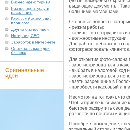
где Вы намерены открыть с
Бизнес идеи: туризм
выдающие документы. Так ж
Бизнес идеи: услуги
большими магазинами.
населению
Великие бизнес идеи
Основные вопросы, которые
прошлого
- режим работы;
Другие бизнес идеи
- количество сотрудников и 
Интернет, СЕО
- должностные инструкции.
Заработок в Интернете
Для работы небольшого сал
Оригинальные идеи
фотографировать клиентов,
бизнеса
Для открытия фото-салона 
- зарегистрироваться в кач
Оригинальные
- выбрать в налоговой код и 
идеи
- зарегистрироваться в пе
- взять разрешение в Госп
- приобрести кассовый аппа
Несмотря на тот факт, что 
Чтобы привлечь внимание к
быстрее раскрутить свое де
разнести по почтовым ящик
Приобретя помещение, след
журнальный столик и удобны