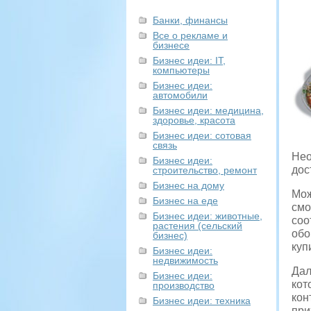
Банки, финансы
Все о рекламе и
бизнесе
Бизнес идеи: IT,
компьютеры
Бизнес идеи:
автомобили
Бизнес идеи: медицина,
здоровье, красота
Бизнес идеи: сотовая
связь
Нео
Бизнес идеи:
дос
строительство, ремонт
Бизнес на дому
Мож
Бизнес на еде
смо
Бизнес идеи: животные,
соо
растения (сельский
обо
бизнес)
куп
Бизнес идеи:
недвижимость
Дал
Бизнес идеи:
кот
производство
кон
Бизнес идеи: техника
при