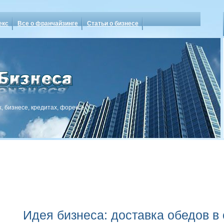
екс
Все о франчайзинге
Статьи о бизнесе
, бизнесе, кредитах, форексе
Идея бизнеса: доставка обедов в