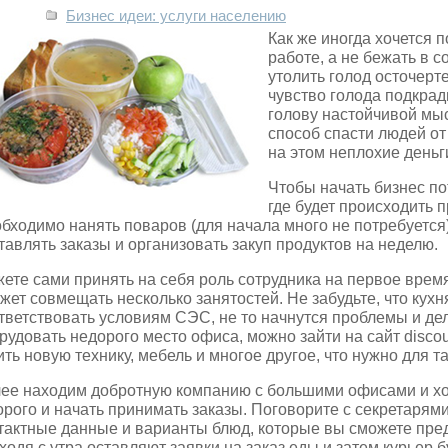
Бизнес идеи: услуги населению
Как же иногда хочется 
работе, а не бежать в 
утолить голод осточер
чувство голода подкрад
голову настойчивой мы
способ спасти людей от
на этом неплохие деньг
Чтобы начать бизнес п
где будет происходить 
бходимо нанять поваров (для начала много не потребуется)
тавлять заказы и организовать закуп продуктов на неделю.
ете сами принять на себя роль сотрудника на первое время
жет совмещать несколько занятостей. Не забудьте, что кух
тветствовать условиям СЭС, не то начнутся проблемы и де
рудовать недорого место офиса, можно зайти на сайт disco
ить новую технику, мебель и многое другое, что нужно для т
ее находим добротную компанию с большими офисами и хо
орого и начать принимать заказы. Поговорите с секретарям
тактные данные и варианты блюд, которые вы сможете пред
ходя с утра оставляют заявки на заказ еды и затем курьер б