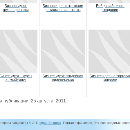
Бизнес-идея:
Бизнес идея: открываем
Веб-дизайн и его
грузоперевозки
рекламное агентство
создание
Бинес-идея – курсы
Бизнес-идея: свадебная
Бизнес идея на торговл
английского!
видеосъемка
коврами
а публикации: 25 августа, 2011
е права защищены © 2011
Идеи бизнеса
. Портал о финансах, бизнесе, кредитах, фор