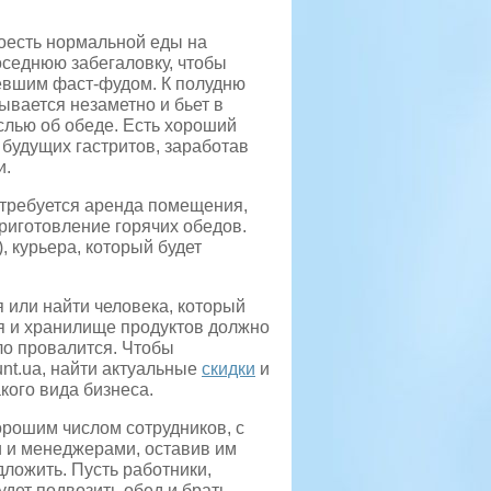
поесть нормальной еды на
соседнюю забегаловку, чтобы
тевшим фаст-фудом. К полудню
ывается незаметно и бьет в
слью об обеде.
Есть хороший
 будущих гастритов, заработав
и.
отребуется аренда помещения,
приготовление горячих обедов.
, курьера, который будет
 или найти человека, который
ня и хранилище продуктов должно
ло провалится. Чтобы
unt.ua, найти актуальные
скидки
и
акого вида бизнеса.
рошим числом сотрудников, с
и и менеджерами, оставив им
ложить. Пусть работники,
удет подвозить обед и брать