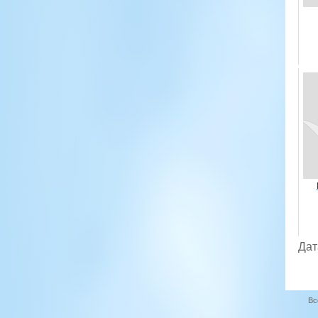
Дат
Вс