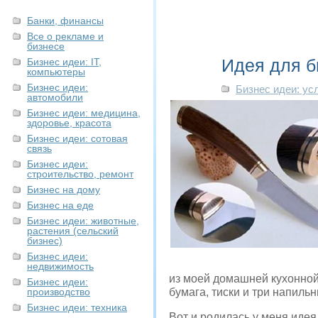
Банки, финансы
Все о рекламе и
бизнесе
Идея для б
Бизнес идеи: IT,
компьютеры
Бизнес идеи:
Бизнес идеи: ус
автомобили
Бизнес идеи: медицина,
здоровье, красота
Бизнес идеи: сотовая
связь
Бизнес идеи:
строительство, ремонт
Бизнес на дому
Бизнес на еде
Бизнес идеи: животные,
растения (сельский
бизнес)
Бизнес идеи:
недвижимость
из моей домашней кухонной
Бизнес идеи:
производство
бумага, тиски и три напильн
Бизнес идеи: техника
Вот и родилась у меня идея