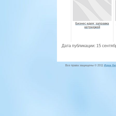
Бизнес идея: заправка
катриджей
Дата публикации: 15 сентяб
Все права защищены © 2011
Идеи би