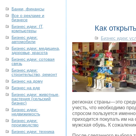
Банки, финансы
Все о рекламе и
бизнесе
Как открыт
Бизнес идеи: IT,
компьютеры
Бизнес идеи:
Бизнес идеи: ус
автомобили
Бизнес идеи: медицина,
здоровье, красота
Бизнес идеи: сотовая
связь
Бизнес идеи:
строительство, ремонт
Бизнес на дому
Бизнес на еде
Бизнес идеи: животные,
растения (сельский
регионах страны—это средни
бизнес)
учесть, что необходимо пр
Бизнес идеи:
спросом пользуется именно д
недвижимость
приходится покупать им на 
Бизнес идеи:
производство
мужская обувь. К сожалению
Бизнес идеи: техника
После сделанного выбора ти