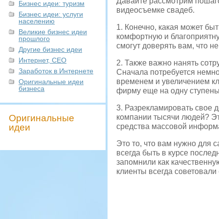
Давайте рассмотрим пошаго
Бизнес идеи: туризм
видеосъемке свадеб.
Бизнес идеи: услуги
населению
1. Конечно, какая может бы
Великие бизнес идеи
комфортную и благоприятную
прошлого
смогут доверять вам, что н
Другие бизнес идеи
Интернет, СЕО
2. Также важно нанять сотр
Заработок в Интернете
Сначала потребуется немно
временем и увеличением кл
Оригинальные идеи
бизнеса
фирму еще на одну ступеньк
3. Разрекламировать свое д
Оригинальные
компании тысячи людей? Эт
идеи
средства массовой информа
Это то, что вам нужно для 
всегда быть в курсе после
запомнили как качественную
клиенты всегда советовали