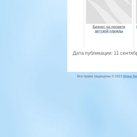
Бизнес на прокате
детской одежды
Дата публикации: 11 сентяб
Все права защищены © 2013
Идеи би