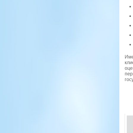
Име
кли
оце
пер
гос