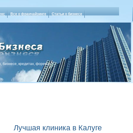
екс
Все о франчайзинге
Статьи о бизнесе
, бизнесе, кредитах, форексе
Лучшая клиника в Калуге