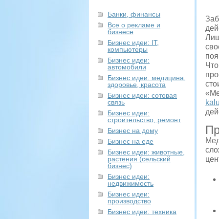
Банки, финансы
Заб
Все о рекламе и
дей
бизнесе
Лиш
Бизнес идеи: IT,
сво
компьютеры
поя
Бизнес идеи:
Что
автомобили
про
Бизнес идеи: медицина,
сто
здоровье, красота
«Ме
Бизнес идеи: сотовая
связь
kalu
дей
Бизнес идеи:
строительство, ремонт
Пр
Бизнес на дому
Мед
Бизнес на еде
сло
Бизнес идеи: животные,
растения (сельский
цен
бизнес)
Бизнес идеи:
недвижимость
Бизнес идеи:
производство
Бизнес идеи: техника