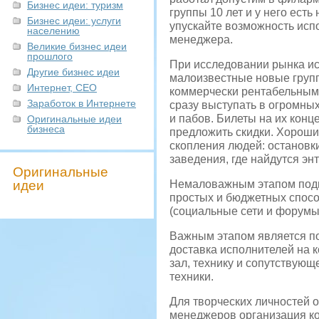
Бизнес идеи: туризм
группы 10 лет и у него ест
Бизнес идеи: услуги
упускайте возможность испо
населению
менеджера.
Великие бизнес идеи
прошлого
При исследовании рынка ис
Другие бизнес идеи
малоизвестные новые групп
Интернет, СЕО
коммерчески рентабельными
Заработок в Интернете
сразу выступать в огромных
и пабов. Билеты на их кон
Оригинальные идеи
бизнеса
предложить скидки. Хороши
скопления людей: остановк
заведения, где найдутся эн
Оригинальные
идеи
Немаловажным этапом подго
простых и бюджетных спосо
(социальные сети и форумы
Важным этапом является по
доставка исполнителей на к
зал, технику и сопутствую
техники.
Для творческих личностей 
менеджеров организация ко