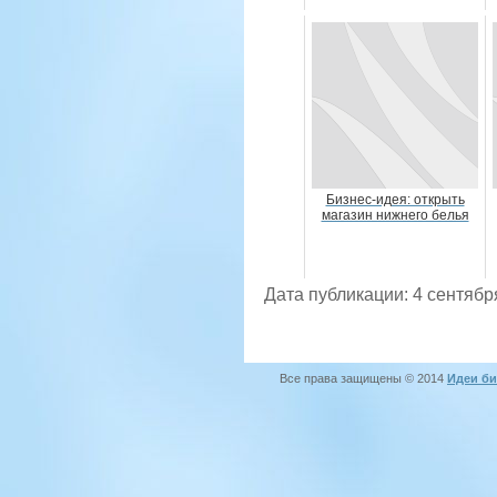
Бизнес-идея: открыть
магазин нижнего белья
Дата публикации: 4 сентябр
Все права защищены © 2014
Идеи би