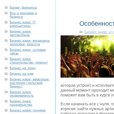
Банки, финансы
Все о рекламе и
бизнесе
Особенност
Бизнес идеи: IT,
компьютеры
Бизнес идеи:
Бизнес идеи: ус
автомобили
Бизнес идеи: медицина,
здоровье, красота
Бизнес идеи: сотовая
связь
Бизнес идеи:
строительство, ремонт
Бизнес на дому
Бизнес на еде
Бизнес идеи: животные,
растения (сельский
которая устроит и исполнит
бизнес)
данный момент проходит мн
Бизнес идеи:
поможет вам быть в курсе 
недвижимость
Бизнес идеи:
Если начинать все с нуля, 
производство
втряски: найти нужных арти
Бизнес идеи: техника
работал допустим в филарм