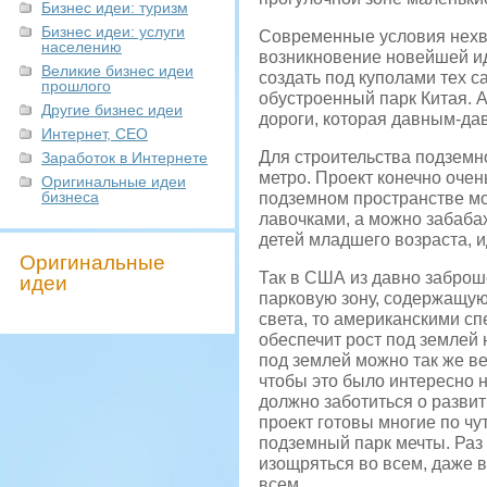
Бизнес идеи: туризм
Бизнес идеи: услуги
Современные условия нехва
населению
возникновение новейшей ид
Великие бизнес идеи
создать под куполами тех с
прошлого
обустроенный парк Китая. 
Другие бизнес идеи
дороги, которая давным-дав
Интернет, СЕО
Для строительства подземн
Заработок в Интернете
метро. Проект конечно очен
Оригинальные идеи
бизнеса
подземном пространстве мо
лавочками, а можно забаба
детей младшего возраста, и
Оригинальные
Так в США из давно заброш
идеи
парковую зону, содержащую
света, то американскими с
обеспечит рост под землей н
под землей можно так же ве
чтобы это было интересно н
должно заботиться о разви
проект готовы многие по чут
подземный парк мечты. Раз
изощряться во всем, даже 
всем.