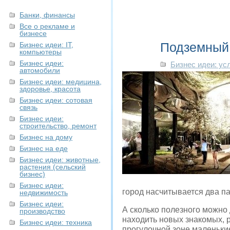
Банки, финансы
Все о рекламе и
бизнесе
Подземный
Бизнес идеи: IT,
компьютеры
Бизнес идеи:
Бизнес идеи: ус
автомобили
Бизнес идеи: медицина,
здоровье, красота
Бизнес идеи: сотовая
связь
Бизнес идеи:
строительство, ремонт
Бизнес на дому
Бизнес на еде
Бизнес идеи: животные,
растения (сельский
бизнес)
Бизнес идеи:
город насчитывается два па
недвижимость
Бизнес идеи:
А сколько полезного можно 
производство
находить новых знакомых, 
Бизнес идеи: техника
прогулочной зоне маленькие