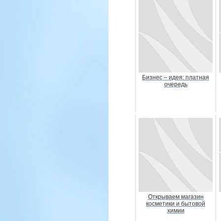
Бизнес – идея: платная
очередь
Открываем магазин
косметики и бытовой
химии