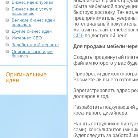
локализовать рынок продаж
Бизнес идеи: туризм
сбыта мебельной продукции
Бизнес идеи: услуги
быструю доставку. Так вот,
населению
предприниматель, уверены в
Великие бизнес идеи
потенциальный покупатель, 
прошлого
магазин на сайте mebelbor.
Другие бизнес идеи
СПб
по доступной цене.
Интернет, СЕО
Заработок в Интернете
Для продажи мебели чере
Оригинальные идеи
бизнеса
Создать продвинутый платн
файлам которого у вас буде
Оригинальные
Приобрести движок (програ
идеи
Возьмете ли вы его готовым
Зарегистрировать адрес рес
долларов в год.
Разработать подкупающий д
креативного дизайнера.
Нанять сотрудников виртуа
сами), консультантов (мини
будет следить за работой и