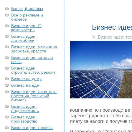
Банки, финансы
Все о рекламе и
бизнесе
Бизнес иде
Бизнес идеи: IT,
компьютеры
Бизнес идеи:
Бизнес идеи: те
автомобили
Бизнес идеи: медицина,
здоровье, красота
Бизнес идеи: сотовая
связь
Бизнес идеи:
строительство, ремонт
Бизнес на дому
Бизнес на еде
Бизнес идеи: животные,
растения (сельский
бизнес)
Бизнес идеи:
компанию по производстве 
недвижимость
зарегистрировать себя в к
Бизнес идеи:
производство
плату за налоги и получив 
Бизнес идеи: техника
В зарубежных странах на п