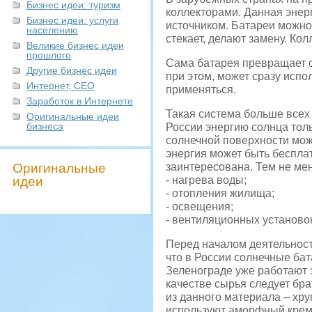
Бизнес идеи: туризм
коллекторами. Данная энер
Бизнес идеи: услуги
источником. Батареи можно 
населению
стекает, делают замену. Ко
Великие бизнес идеи
прошлого
Сама батарея превращает со
Другие бизнес идеи
при этом, может сразу испо
Интернет, СЕО
применяться.
Заработок в Интернете
Такая система больше всех
Оригинальные идеи
бизнеса
России энергию солнца толь
солнечной поверхности можн
энергия может быть бесплат
Оригинальные
заинтересована. Тем не ме
идеи
- нагрева воды;
- отопления жилища;
- освещения;
- вентиляционных установок
Перед началом деятельности
что в России солнечные ба
Зеленограде уже работают 
качестве сырья следует бра
из данного материала – хру
используют аморфный кремн