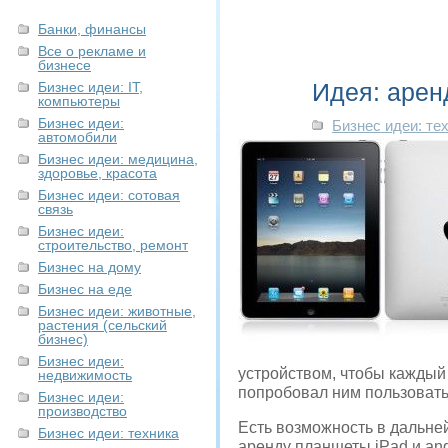
Банки, финансы
Все о рекламе и
бизнесе
Идея: аренд
Бизнес идеи: IT,
компьютеры
Бизнес идеи:
Бизнес идеи: те
автомобили
Бизнес идеи: медицина,
здоровье, красота
Бизнес идеи: сотовая
связь
Бизнес идеи:
строительство, ремонт
Бизнес на дому
Бизнес на еде
Бизнес идеи: животные,
растения (сельский
бизнес)
Бизнес идеи:
устройством, чтобы каждый
недвижимость
попробовал ним пользовать
Бизнес идеи:
производство
Есть возможность в дальней
Бизнес идеи: техника
аренду планшеты iPad и an