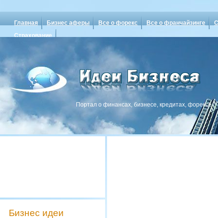
Главная
Бизнес аферы
Все о форекс
Все о франчайзинге
С
Страхование
Портал о финансах, бизнесе, кредитах, форексе
Бизнес идеи