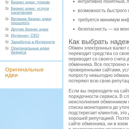
интуитивно понятный, 
Бизнес идеи: туризм
Бизнес идеи: услуги
возможность быстрого 
населению
Великие бизнес идеи
требуется минимум инф
прошлого
безопасность — на
мон
Другие бизнес идеи
Интернет, СЕО
Как выбрать наде
Заработок в Интернете
Обмен электронных валют с
Оригинальные идеи
бизнеса
переводит средства со свое
переводит со своего счета 
обменника. Все построено 
Оригинальные
проверенными сайтами, усл
идеи
попросту невыгодно обманы
потеряют всю свою репутац
Если вы переходите на сайт
порядочности сервиса. В с
неисполнения обменником с
списка мониторинга до уточ
подстерегает клиентов, эт
хорошей репутацией. Поэто
сайте обменника, ни в коем