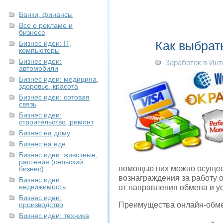
Банки, финансы
Все о рекламе и
бизнесе
Как выбрат
Бизнес идеи: IT,
компьютеры
Бизнес идеи:
Заработок в Инт
автомобили
Бизнес идеи: медицина,
здоровье, красота
Бизнес идеи: сотовая
связь
Бизнес идеи:
строительство, ремонт
Бизнес на дому
Бизнес на еде
Бизнес идеи: животные,
растения (сельский
помощью них можно осущес
бизнес)
вознаграждения за работу о
Бизнес идеи:
недвижимость
от направления обмена и у
Бизнес идеи:
производство
Преимущества онлайн-обме
Бизнес идеи: техника