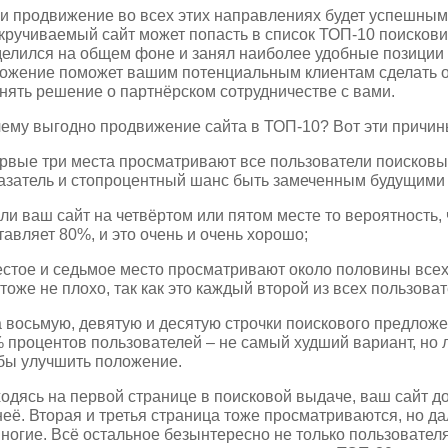
и продвижение во всех этих направлениях будет успешным
кручиваемый сайт может попасть в список ТОП-10 поисковико
елился на общем фоне и занял наиболее удобные позиции 
ожение поможет вашим потенциальным клиентам сделать о 
нять решение о партнёрском сотрудничестве с вами.
ему выгодно продвижение сайта в ТОП-10? Вот эти причин
ервые три места просматривают все пользователи поисковы
азатель и стопроцентный шанс быть замеченным будущими
сли ваш сайт на четвёртом или пятом месте то вероятность, 
тавляет 80%, и это очень и очень хорошо;
естое и седьмое место просматривают около половины всех
 тоже не плохо, так как это каждый второй из всех пользоват
а восьмую, девятую и десятую строчки поискового предлож
 процентов пользователей – не самый худший вариант, но 
бы улучшить положение.
одясь на первой странице в поисковой выдаче, ваш сайт дос
неё. Вторая и третья страница тоже просматриваются, но д
ногие. Всё остальное безынтересно не только пользователям