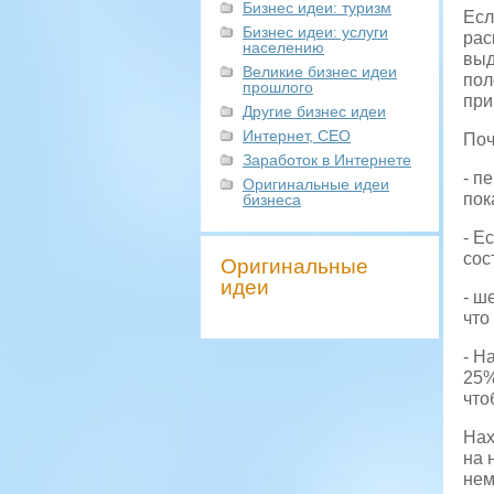
Бизнес идеи: туризм
Есл
Бизнес идеи: услуги
рас
населению
выд
Великие бизнес идеи
пол
прошлого
при
Другие бизнес идеи
Интернет, СЕО
Поч
Заработок в Интернете
- п
Оригинальные идеи
пок
бизнеса
- Е
сос
Оригинальные
идеи
- ш
что
- Н
25%
что
Нах
на 
нем