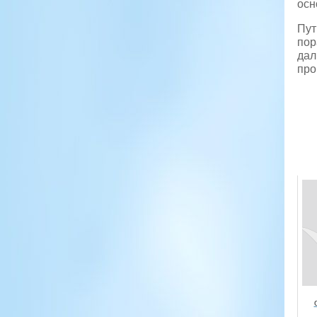
осн
Пут
пор
дал
про