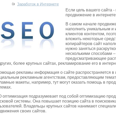
Заработок в Интернете
Если цель вашего сайта -
продвижение в интернете
В самом начале продвижен
наполнить уникальным и 
клиентов контентом, поэ
вложить некоторые сред
копирайтеров сайт наполн
нужно заняться раскрутко
несколькими способами –
предусматривающее расп
других, более крупных сайтах, рекламирование его в интер
омощью рекламы информация о сайте распространяется в и
циальным рекламным агентствам, предоставляющим темати
ламные макеты, например, тут могут оказать помощь в про
темах.
 оптимизация подразумевает под собой оптимизацию прод
сковой системы. Она повышает позицию сайта в поисковика
ьзователей. Владельцы крупных сайтов нанимают специалис
движения своих сайтов.