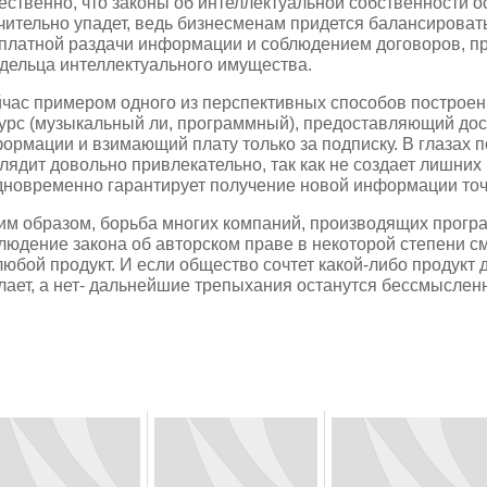
ественно, что законы об интеллектуальной собственности ос
чительно упадет, ведь бизнесменам придется балансирова
платной раздачи информации и соблюдением договоров, п
дельца интеллектуального имущества.
час примером одного из перспективных способов построен
урс (музыкальный ли, программный), предоставляющий дос
ормации и взимающий плату только за подписку. В глазах п
лядит довольно привлекательно, так как не создает лишни
дновременно гарантирует получение новой информации точн
им образом, борьба многих компаний, производящих прогр
людение закона об авторском праве в некоторой степени с
любой продукт. И если общество сочтет какой-либо продукт
лает, а нет- дальнейшие трепыхания останутся бессмысле