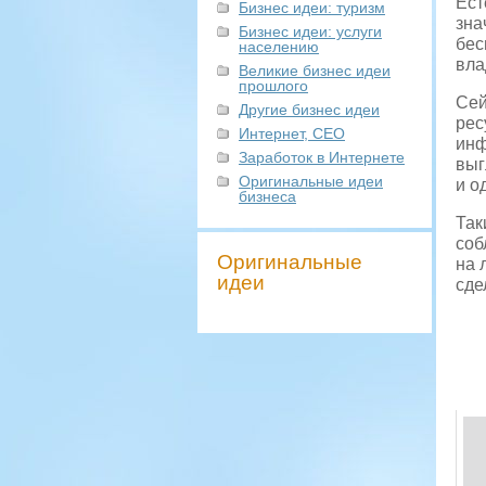
Ест
Бизнес идеи: туризм
зна
Бизнес идеи: услуги
бес
населению
вла
Великие бизнес идеи
прошлого
Сей
Другие бизнес идеи
рес
Интернет, СЕО
инф
Заработок в Интернете
выг
Оригинальные идеи
и о
бизнеса
Так
соб
Оригинальные
на 
идеи
сде