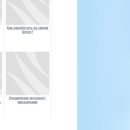
Как заработать на своем
блоге?
Управление интернет-
ь
магазинами