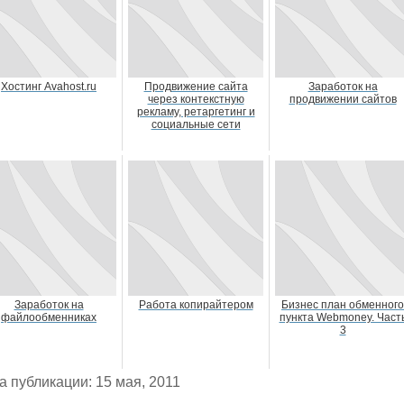
Хостинг Avahost.ru
Продвижение сайта
Заработок на
через контекстную
продвижении сайтов
рекламу, ретаргетинг и
социальные сети
Заработок на
Работа копирайтером
Бизнес план обменного
файлообменниках
пункта Webmoney. Част
3
а публикации: 15 мая, 2011