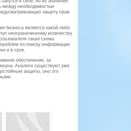
танутся в силе, но их значение
ть между необходимостью
редусматривающих защиту прав
ия бизнеса является какой-либо
туп неограниченному количеству
ользователя такая схема
х проблем по поиску информации
о и в срок.
аммное обеспечение, за
мешна. Аналоги существуют уже
 достойным защиты, оно это
нными