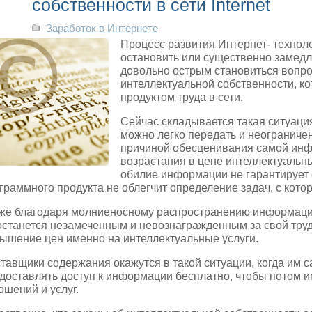
собственности в сети Internet
Заработок в Интернете
Процесс развития Интернет- техноло
остановить или существенно замедл
довольно острым становиться вопр
интеллектуальной собственности, к
продуктом труда в сети.
Сейчас складывается такая ситуац
можно легко передать и неограничен
причиной обесценивания самой инфо
возрастания в цене интеллектуальны
обилие информации не гарантирует е
граммного продукта не облегчит определение задач, с кото
же благодаря молниеносному распространению информации 
останется незамеченным и невознагражденным за свой труд
ышение цен именно на интеллектуальные услуги.
тавщики содержания окажутся в такой ситуации, когда им 
доставлять доступ к информации бесплатно, чтобы потом 
ошений и услуг.