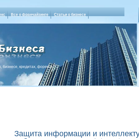
екс
Все о франчайзинге
Статьи о бизнесе
, бизнесе, кредитах, форексе
Защита информации и интеллект