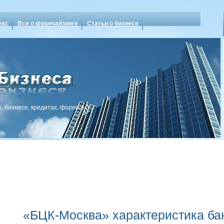
екс
Все о франчайзинге
Статьи о бизнесе
, бизнесе, кредитах, форексе
«БЦК-Москва» характеристика ба