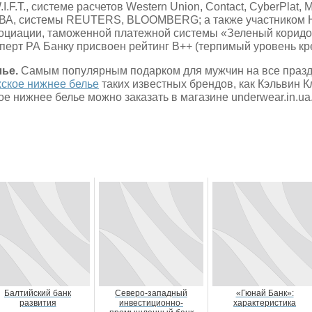
.I.F.T., системе расчетов Western Union, Contact, CyberPlat
А, системы REUTERS, BLOOMBERG; а также участником 
оциации, таможенной платежной системы «Зеленый коридо
перт РА Банку присвоен рейтинг В++ (терпимый уровень кр
лье.
Самым популярным подарком для мужчин на все празд
ское нижнее белье
таких известных брендов, как Кэльвин К
ое нижнее белье можно заказать в магазине underwear.in.ua
Балтийский банк
Северо-западный
«Гюнай Банк»:
развития
инвестиционно-
характеристика