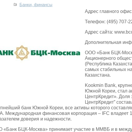
Банки, финансы
Адрес главного офиса
Телефон: (495) 707-2
Адрес сайта: www.bcc
Дополнительная инф
ООО «Банк БЦК-Моск
Акционерного общес
(Республика Казахста
самых стабильных на
Казахстана.
Kookmin Bank, круп
Южной Кореи, стал 
ЦентрКредит». Доля э
ЦентрКредит” состав
упнейший банк Южной Кореи, все активы которого составл
. Международная финансовая корпорация – IFC владеет 10
азателем доверия и надежности.
 «Банк БЦК-Москва» принимает участие в ММВБ и в межд