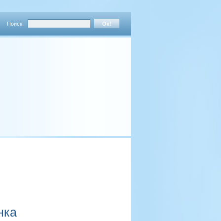
Поиск:
нка