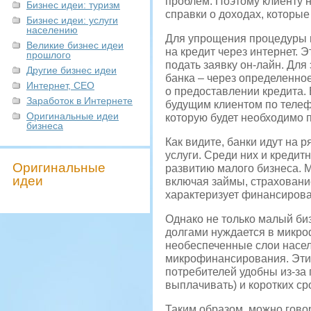
проблем. Поэтому клиенту 
Бизнес идеи: туризм
справки о доходах, которые 
Бизнес идеи: услуги
населению
Для упрощения процедуры п
Великие бизнес идеи
на кредит через интернет. 
прошлого
подать заявку он-лайн. Для
Другие бизнес идеи
банка – через определенно
Интернет, СЕО
о предоставлении кредита. 
Заработок в Интернете
будущим клиентом по телефо
Оригинальные идеи
которую будет необходимо 
бизнеса
Как видите, банки идут на 
услуги. Среди них и кредит
Оригинальные
развитию малого бизнеса. 
идеи
включая займы, страхование
характеризует финансирова
Однако не только малый би
долгами нуждается в микро
необеспеченные слои насел
микрофинансирования. Эти 
потребителей удобны из-за
выплачивать) и коротких ср
Таким образом, можно говор