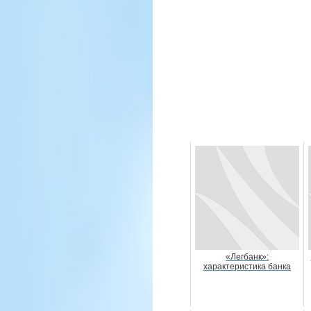
«Легбанк»:
характеристика банка