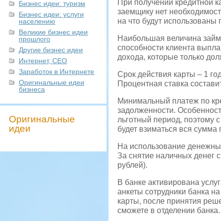
При получении кредитной к
Бизнес идеи: туризм
заемщику нет необходимости
Бизнес идеи: услуги
на что будут использованы
населению
Великие бизнес идеи
Наибольшая величина займа
прошлого
способности клиента выпл
Другие бизнес идеи
дохода, которые только до
Интернет, СЕО
Заработок в Интернете
Срок действия карты – 1 го
Оригинальные идеи
Процентная ставка составит
бизнеса
Минимальный платеж по кр
задолженности. Особенность
Оригинальные
льготный период, поэтому 
идеи
будет взиматься вся сумма 
На использование денежных
За снятие наличных денег с
рублей).
В банке активирована услуг
анкеты сотрудники банка н
карты, после принятия реш
сможете в отделении банка.