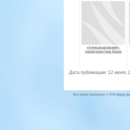
«Александровский»:
характеристика банка
Дата публикации: 12 июня, 
Все права защищены © 2018
Идеи би