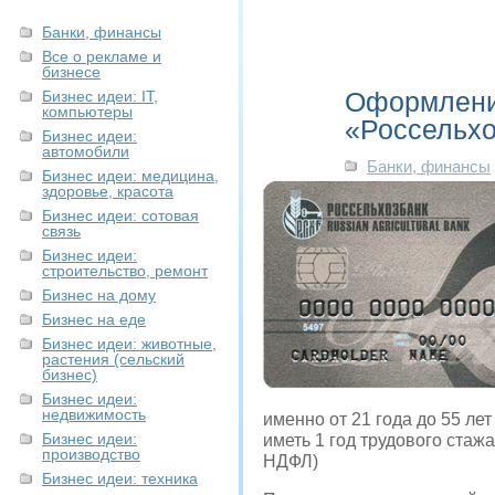
Банки, финансы
Все о рекламе и
бизнесе
Оформление
Бизнес идеи: IT,
компьютеры
«Россельхо
Бизнес идеи:
автомобили
Банки, финансы
Бизнес идеи: медицина,
здоровье, красота
Бизнес идеи: сотовая
связь
Бизнес идеи:
строительство, ремонт
Бизнес на дому
Бизнес на еде
Бизнес идеи: животные,
растения (сельский
бизнес)
Бизнес идеи:
недвижимость
именно от 21 года до 55 ле
Бизнес идеи:
иметь 1 год трудового стаж
производство
НДФЛ)
Бизнес идеи: техника