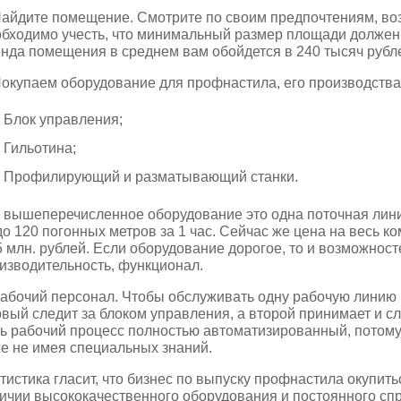
Найдите помещение. Смотрите по своим предпочтениям, воз
бходимо учесть, что минимальный размер площади должен 
нда помещения в среднем вам обойдется в 240 тысяч рубл
Покупаем оборудование для профнастила, его производства
Блок управления;
Гильотина;
Профилирующий и разматывающий станки.
 вышеперечисленное оборудование это одна поточная лини
до 120 погонных метров за 1 час. Сейчас же цена на весь к
5 млн. рублей. Если оборудование дорогое, то и возможност
изводительность, функционал.
Рабочий персонал. Чтобы обслуживать одну рабочую линию 
вый следит за блоком управления, а второй принимает и с
ь рабочий процесс полностью автоматизированный, потому
е не имея специальных знаний.
тистика гласит, что бизнес по выпуску профнастила окупить
ичии высококачественного оборудования и постоянного сп