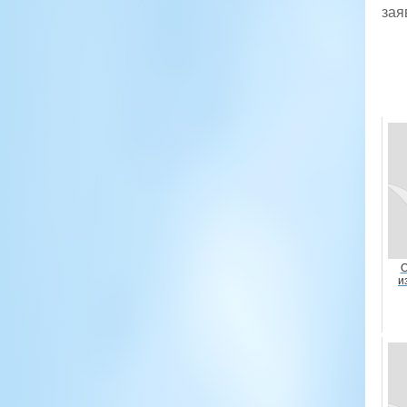
зая
О
и