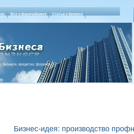
екс
Все о франчайзинге
Статьи о бизнесе
, бизнесе, кредитах, форексе
Бизнес-идея: производство проф