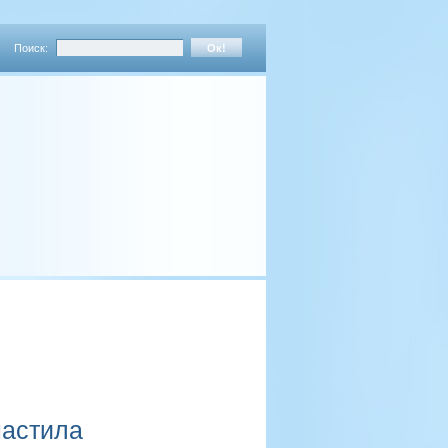
Поиск:
настила