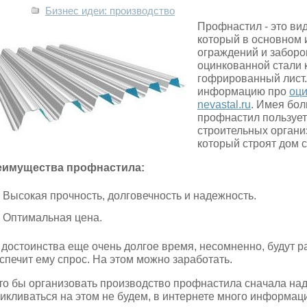
Бизнес идеи: производство
Профнастил - это ви
который в основном 
ограждений и заборо
оцинкованной стали
гофрированный лист
информацию про
оц
nevastal.ru
. Имея бо
профнастил пользует
строительных организ
который строят дом 
еимущества профнастила:
Высокая прочность, долговечность и надежность.
Оптимальная цена.
 достоинства еще очень долгое время, несомненно, будут р
спечит ему спрос. На этом можно заработать.
то бы организовать производство профнастила сначала над
икливаться на этом не будем, в интернете много информаци