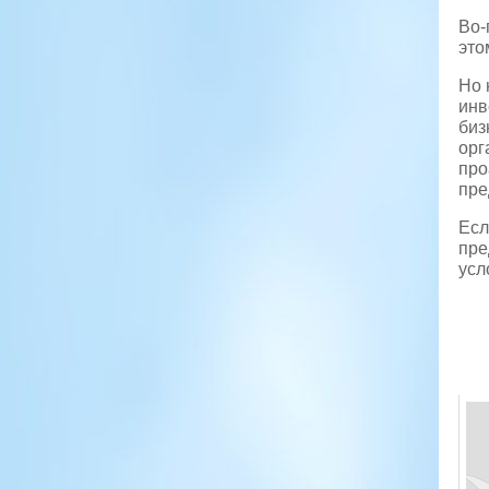
Во-
это
Но 
инв
биз
орг
про
пре
Есл
пре
усл