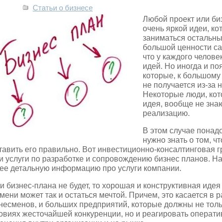
Статьи о бизнесе
Любой проект или биз
очень яркой идеи, ко
заниматься остальны
большой ценности сам
что у каждого челов
идей. Но иногда и п
которые, к большому
не получается из-за 
Некоторые люди, кот
идея, вообще не знают
реализацию.
В этом случае понад
нужно знать о том, ч
тавить его правильно. Вот инвестиционно-консалтинговая 
и услуги по разработке и сопровождению бизнес планов. На 
ее детальную информацию про услуги компании.
и бизнес-плана не будет, то хорошая и конструктивная иде
мени может так и остаться мечтой. Причем, это касается в
несменов, и больших предприятий, которые должны не толь
овиях жесточайшей конкуренции, но и реагировать операти