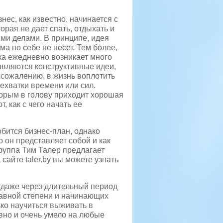
нес, как известно, начинается с
торая не дает спать, отдыхать и
ми делами. В принципе, идея
а по себе не несет.
Тем более,
ека ежедневно возникает много
оявляются конструктивные идеи,
 сожалению, в жизнь воплотить
нехватки времени или сил.
орым в голову приходит хорошая
, как с чего начать ее
обится бизнес-план, однако
то он представляет собой и как
группа Тим Талер предлагает
сайте taler.by вы можете узнать
я даже через длительный период
 равной степени и начинающих
ко научиться выживать в
вно и очень умело на любые