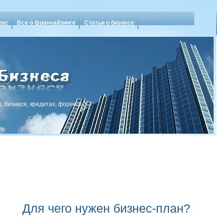
екс
Все о франчайзинге
Статьи о бизнесе
, бизнесе, кредитах, форексе
Для чего нужен бизнес-план?