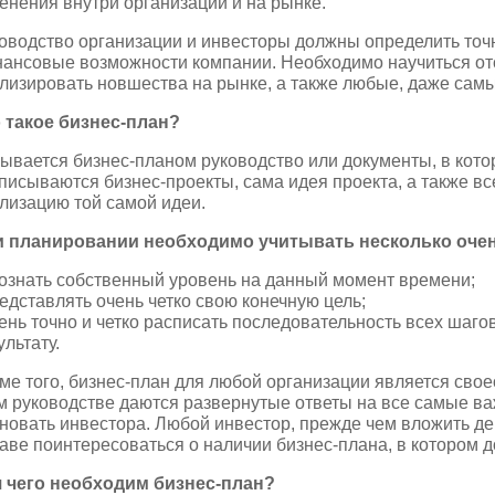
енения внутри организации и на рынке.
оводство организации и инвесторы должны определить точн
ансовые возможности компании. Необходимо научиться отс
лизировать новшества на рынке, а также любые, даже сам
 такое бизнес-план?
ывается бизнес-планом руководство или документы, в кот
писываются бизнес-проекты, сама идея проекта, а также в
лизацию той самой идеи.
 планировании необходимо учитывать несколько оче
сознать собственный уровень на данный момент времени;
редставлять очень четко свою конечную цель;
чень точно и четко расписать последовательность всех шаго
ультату.
ме того, бизнес-план для любой организации является свое
м руководстве даются развернутые ответы на все самые в
новать инвестора. Любой инвестор, прежде чем вложить де
аве поинтересоваться о наличии бизнес-плана, в котором д
 чего необходим бизнес-план?