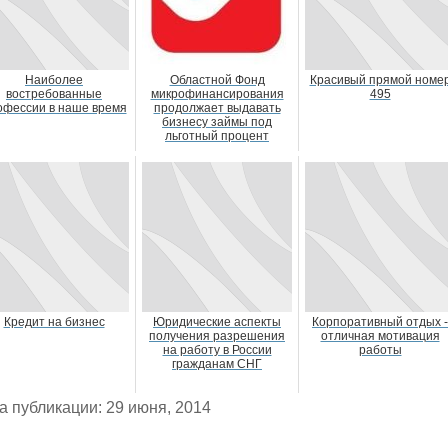
Наиболее
Областной Фонд
Красивый прямой номе
востребованные
микрофинансирования
495
офессии в наше время
продолжает выдавать
бизнесу займы под
льготный процент
Кредит на бизнес
Юридические аспекты
Корпоративный отдых -
получения разрешения
отличная мотивация
на работу в России
работы
гражданам СНГ
а публикации: 29 июня, 2014