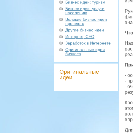
изм
Бизнес идеи: туризм
Бизнес идеи: услуги
Рук
населению
фин
Великие бизнес идеи
ана
прошлого
Другие бизнес идеи
Что
Интернет, СЕО
Заработок в Интернете
Наз
рас
Оригинальные идеи
бизнеса
реа
При
Оригинальные
- о
идеи
- п
- о
рез
Кро
это
вол
впр
Для