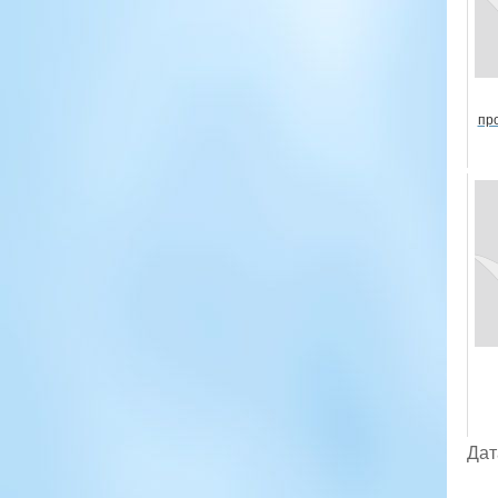
пр
Дат