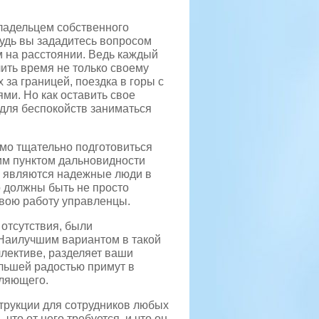
ладельцем собственного
будь вы зададитесь вопросом
 на расстоянии. Ведь каждый
лить время не только своему
 за границей, поездка в горы с
ями. Но как оставить свое
 для беспокойств заниматься
мо тщательно подготовиться
им пунктом дальновидности
я являются надежные люди в
о должны быть не просто
вою работу управленцы.
отсутствия, были
 Наилучшим вариантом в такой
ллективе, разделяет ваши
ольшей радостью примут в
вляющего.
трукции для сотрудников любых
что от него требуется, и что он