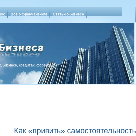
екс
Все о франчайзинге
Статьи о бизнесе
, бизнесе, кредитах, форексе
Как «привить» самостоятельност