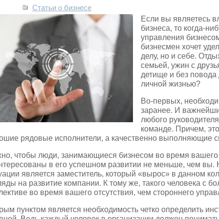
Статьи о бизнесе
Если вы являетесь в
бизнеса, то когда-ни
управления бизнесом
бизнесмен хочет уде
делу, но и себе.
Отдых
семьей, ужин с друзь
детище и без повода
личной жизнью?
Во-первых, необходи
заранее. И важнейш
любого руководител
команде. Причем, эт
ошие рядовые исполнители, а качественно выполняющие с
но, чтобы люди, занимающиеся бизнесом во время вашего 
нтересованы в его успешном развитии не меньше, чем вы.
уации является заместитель, который «вырос» в данном ко
ляды на развитие компании. К тому же, такого человека с б
лективе во время вашего отсутствия, чем стороннего упра
рым пунктом является необходимость четко определить инс
вней. Ведь каждый человек в организации должен понимать, 