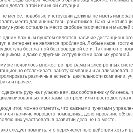
жен делать в той или иной ситуации.
 не менее, подобные инструкции должны не иметь императи
авлять место для инициативы работников. Важны мотивация
тому нужно оставлять место свободе творчества и мыслей 
 одним важным пунктом является наличие дистанционного 
туп в интернет не является проблемой. Любые кафе, гости
ку доступа бесплатной беспроводной сети. Так никто не по
ощником, и даже с другими сотрудниками разных уровней.
ому же появилось множество программ и электронных сист
танционно отслеживать работу компании и анализировать е
тролировать различные аспекты деятельности компании, уч
фики и прочее.
, «держать руку на пульсе» вам, как собственнику бизнеса,
циализированных программ контроля или просто доступа к 
водя итог, можно отметить, что важными пунктами управле
яются наличие хорошего помощника, делегирование обязан
воляющих участвовать в развитии дела не на месте.
ако следует помнить, что перечисленные действия хоть и 