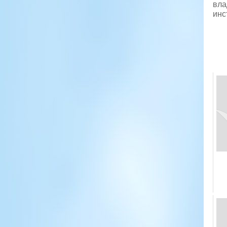
вла
инс