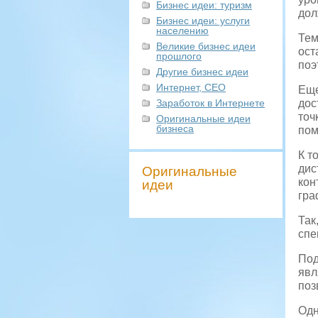
Бизнес идеи: туризм
дол
Бизнес идеи: услуги
населению
Тем
Великие бизнес идеи
ост
прошлого
поэ
Другие бизнес идеи
Интернет, СЕО
Еще
Заработок в Интернете
дос
точ
Оригинальные идеи
бизнеса
пом
К т
дис
Оригинальные
кон
идеи
гра
Так
спе
Под
явл
поз
Одн