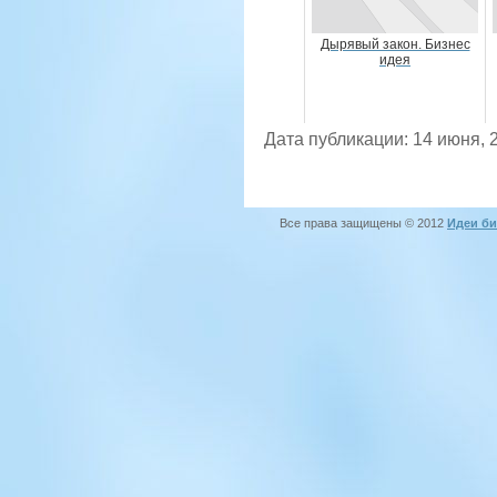
Дырявый закон. Бизнес
идея
Дата публикации: 14 июня, 
Все права защищены © 2012
Идеи би