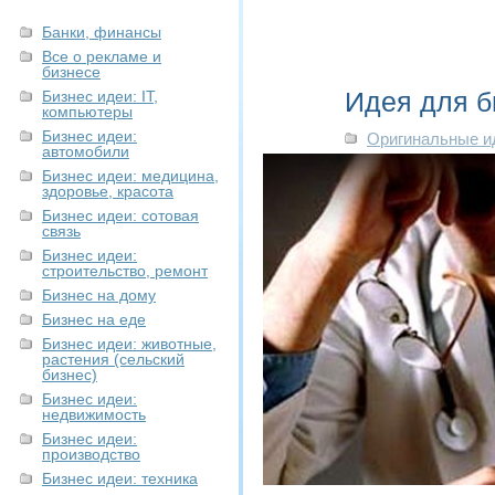
Банки, финансы
Все о рекламе и
бизнесе
Идея для б
Бизнес идеи: IT,
компьютеры
Бизнес идеи:
Оригинальные и
автомобили
Бизнес идеи: медицина,
здоровье, красота
Бизнес идеи: сотовая
связь
Бизнес идеи:
строительство, ремонт
Бизнес на дому
Бизнес на еде
Бизнес идеи: животные,
растения (сельский
бизнес)
Бизнес идеи:
недвижимость
Бизнес идеи:
производство
Бизнес идеи: техника