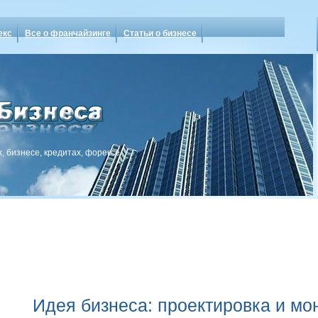
екс
Все о франчайзинге
Статьи о бизнесе
, бизнесе, кредитах, форексе
Идея бизнеса: проектировка и мо