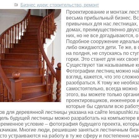
Бизнес идеи: строительство, ремонт
Проектирование и монтаж лест
весьма прибыльный бизнес. Вс
привычных для нас лестницах,
домах, преимущественно двухэ
них, но не все догадываются, 
Подобное сооружение идеально 
либо ожидаются дети. Те же, в 
на полдня, не спускаясь по ст
горки. Это станет для них свое
Существуют так называемые к
Фотографии лестниц можно най
взгляд, кажется, что это сложн
разобраться. К тому же необяз
самостоятельно, всегда можно
этого, вы можете только органи
проектировщиков, инженеров и
которые бы сделали всю работ
ов для деревянной лестницы указана на сайте lesapushki.ru
ель будущей лестницы можно разработать на компьютере в
ременное условие – фотография будущего проекта, которы
азчикам. Многие люди, решившие заняться лестничным бизн
сто устраиваются на работу в ту же сферу и постепенно нач