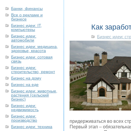
Банки, финансы
Все о рекламе и
бизнесе
Как зарабо
Бизнес идеи: IT,
компьютеры
Бизнес идеи:
Бизнес идеи: ст
автомобили
Бизнес идеи: медицина,
здоровье, красота
Бизнес идеи: сотовая
связь
Бизнес идеи:
строительство, ремонт
Бизнес на дому
Бизнес на еде
Бизнес идеи: животные,
растения (сельский
бизнес)
Бизнес идеи:
недвижимость
Бизнес идеи:
производство
придерживаться во всех ст
Бизнес идеи: техника
Первый этап – обязательна