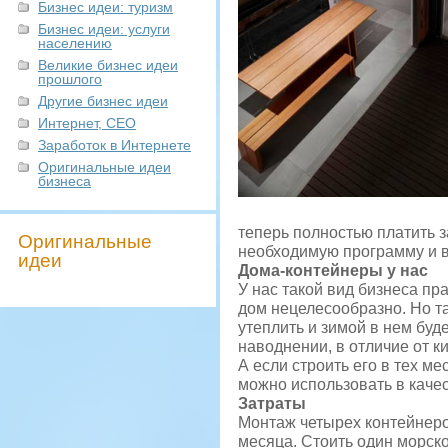
Бизнес идеи: туризм
Бизнес идеи: услуги
населению
Великие бизнес идеи
прошлого
Другие бизнес идеи
Интернет, СЕО
Заработок в Интернете
Оригинальные идеи
бизнеса
теперь полностью платить з
Оригинальные
необходимую программу и в
идеи
Дома-контейнеры у нас
У нас такой вид бизнеса пр
дом нецелесообразно. Но т
утеплить и зимой в нем буд
наводнении, в отличие от к
А если строить его в тех ме
можно использовать в качес
Затраты
Монтаж четырех контейнеро
месяца. Стоить один морско