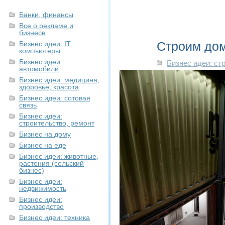
Банки, финансы
Все о рекламе и
бизнесе
Строим дом
Бизнес идеи: IT,
компьютеры
Бизнес идеи:
Бизнес идеи: ст
автомобили
Бизнес идеи: медицина,
здоровье, красота
Бизнес идеи: сотовая
связь
Бизнес идеи:
строительство, ремонт
Бизнес на дому
Бизнес на еде
Бизнес идеи: животные,
растения (сельский
бизнес)
Бизнес идеи:
недвижимость
Бизнес идеи:
производство
Бизнес идеи: техника