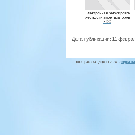
Электронная регулировка
жесткости амортизаторов
EDC
Дата публикации: 11 феврал
Все права защищены © 2012
Идеи би