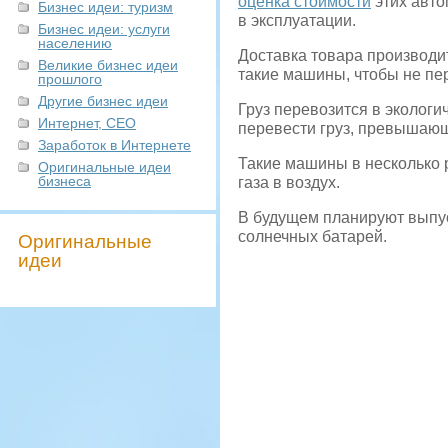
оценка стоимости
этих авто
Бизнес идеи: туризм
в эксплуатации.
Бизнес идеи: услуги
населению
Доставка товара производи
Великие бизнес идеи
такие машины, чтобы не пер
прошлого
Другие бизнес идеи
Груз перевозится в экологич
Интернет, СЕО
перевести груз, превышающ
Заработок в Интернете
Такие машины в несколько 
Оригинальные идеи
бизнеса
газа в воздух.
В будущем планируют выпус
солнечных батарей.
Оригинальные
идеи