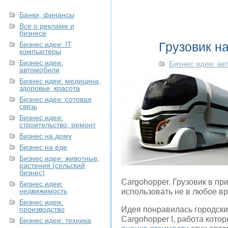
Банки, финансы
Все о рекламе и
бизнесе
Грузовик н
Бизнес идеи: IT,
компьютеры
Бизнес идеи:
Бизнес идеи: ав
автомобили
Бизнес идеи: медицина,
здоровье, красота
Бизнес идеи: сотовая
связь
Бизнес идеи:
строительство, ремонт
Бизнес на дому
Бизнес на еде
Бизнес идеи: животные,
растения (сельский
бизнес)
Cargohopper. Грузовик в пр
Бизнес идеи:
недвижимость
использовать не в любое вр
Бизнес идеи:
производство
Идея понравилась городски
Cargohopper I, работа кот
Бизнес идеи: техника