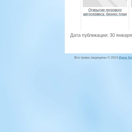
Открытие грузового
автосервиса: бизнес план
Дата публикации: 30 января
Все права защищены © 2013
Идеи би