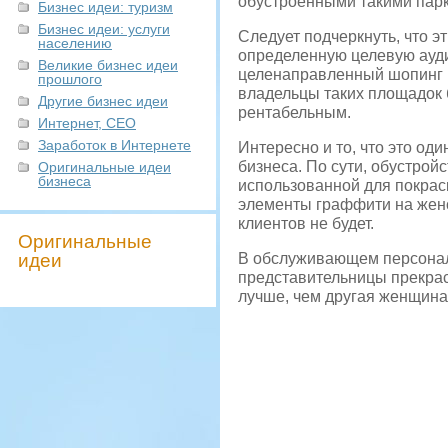
обустроенными такими пар
Бизнес идеи: туризм
Бизнес идеи: услуги
Следует подчеркнуть, что э
населению
определенную целевую ауд
Великие бизнес идеи
целенаправленный шопинг п
прошлого
владельцы таких площадок б
Другие бизнес идеи
рентабельным.
Интернет, СЕО
Заработок в Интернете
Интересно и то, что это од
бизнеса. По сути, обустрой
Оригинальные идеи
бизнеса
использованной для покраск
элементы граффити на женск
клиентов не будет.
Оригинальные
идеи
В обслуживающем персонал
представительницы прекрас
лучше, чем другая женщин