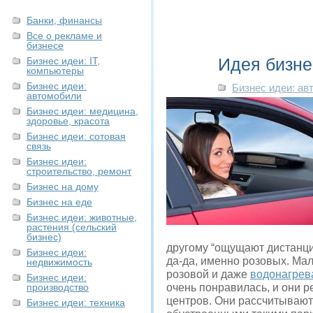
Банки, финансы
Все о рекламе и
бизнесе
Идея бизне
Бизнес идеи: IT,
компьютеры
Бизнес идеи:
Бизнес идеи: ав
автомобили
Бизнес идеи: медицина,
здоровье, красота
Бизнес идеи: сотовая
связь
Бизнес идеи:
строительство, ремонт
Бизнес на дому
Бизнес на еде
Бизнес идеи: животные,
растения (сельский
бизнес)
другому “ощущают дистанци
Бизнес идеи:
да-да, именно розовых. Мал
недвижимость
розовой и даже
водонагрев
Бизнес идеи:
производство
очень понравилась, и они р
центров. Они рассчитывают 
Бизнес идеи: техника