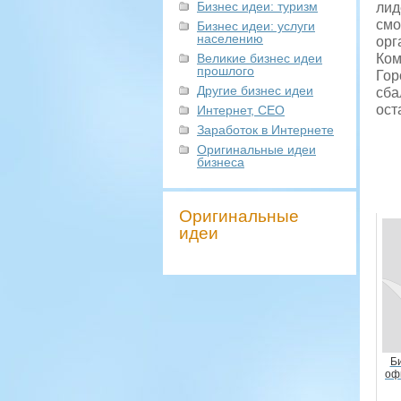
Бизнес идеи: туризм
лид
смо
Бизнес идеи: услуги
населению
орг
Великие бизнес идеи
Ком
прошлого
Гор
Другие бизнес идеи
сба
ост
Интернет, СЕО
Заработок в Интернете
Оригинальные идеи
бизнеса
Оригинальные
идеи
Би
оф