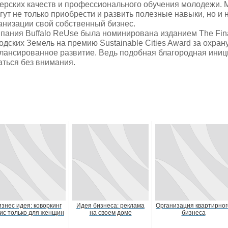
ерских качеств и профессионального обучения молодежи. 
гут не только приобрести и развить полезные навыки, но и 
анизации свой собственный бизнес.
пания Buffalo ReUse была номинирована изданием The Fina
одских Земель на премию Sustainable Cities Award за охрану
лансированное развитие. Ведь подобная благородная иниц
аться без внимания.
знес идея: коворкинг
Идея бизнеса: реклама
Организация квартирног
ис только для женщин
на своем доме
бизнеса