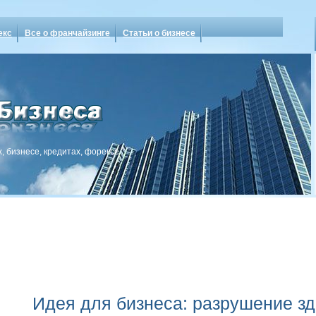
екс
Все о франчайзинге
Статьи о бизнесе
, бизнесе, кредитах, форексе
Идея для бизнеса: разрушение з