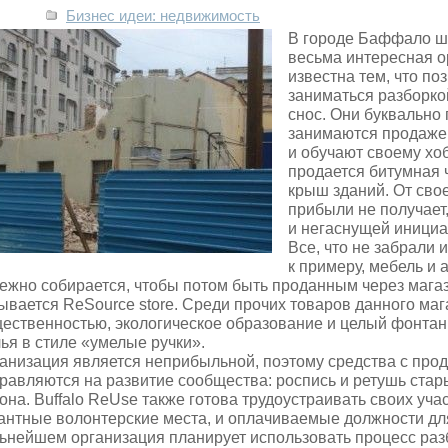
Бизнес идеи: недвижимость
В городе Баффало ш
весьма интересная ор
известна тем, что по
заниматься разборко
снос. Они буквально 
занимаются продаже
и обучают своему хо
продается битумная 
крыш зданий. От сво
прибыли не получает,
и негаснущей инициа
Все, что не забрали
к примеру, мебель и
ежно собирается, чтобы потом быть проданным через мага
ывается ReSource store. Среди прочих товаров данного маг
ественностью, экологическое образование и целый фонтан
ья в стиле «умелые ручки».
анизация является неприбыльной, поэтому средства с прод
равляются на развитие сообщества: роспись и ретушь стар
она. Buffalo ReUse также готова трудоустраивать своих уча
антные волонтерские места, и оплачиваемые должности дл
ьнейшем организация планирует использовать процесс раз