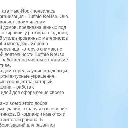
тата Нью-Йорк появилась
ганизация - Buffalo ReUse. Она
зволяет своим членам
й домов, предназначенных под
по кирпичику разбирают здания,
й утилизированных материалов
бби молодежь.
Хорошо
черепица, которую снимают с
ей деятельности Buffalo ReUse
 работает на чистом энтузиазме
тиве.
 из дома предыдущие владельцы,
 архитектурные украшения,
зин сообщества, который
азина – работа с
 идей для оформления своего
ажи всего этого добра
ых зданий, охрану и озеленение
стников. В компании имеются и
я жителей района. В
бора зданий для развития