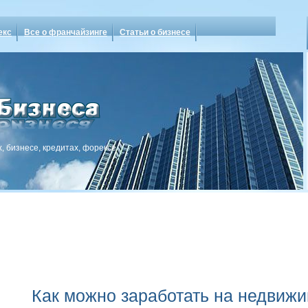
екс
Все о франчайзинге
Статьи о бизнесе
, бизнесе, кредитах, форексе
Как можно заработать на недвиж