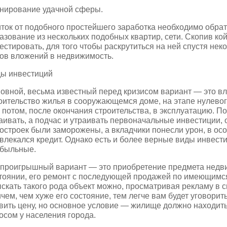
нирование удачной сферы.
ток от подобного простейшего заработка необходимо обрат
азование из нескольких подобных квартир, сети. Скопив ко
естировать, для того чтобы раскрутиться на ней спустя нек
ов вложений в недвижимость.
ы инвестиций
овной, весьма известный перед кризисом вариант — это в
оительство жилья в сооружающемся доме, на этапе нулевог
 потом, после окончания строительства, в эксплуатацию.
По
аивать, а подчас и утраивать первоначальные инвестиции, 
остроек были заморожены, а вкладчики понесли урон, в особ
влекался кредит. Однако есть и более верные виды инвестиц
быльные.
проигрышный вариант — это приобретение предмета недв
тоянии, его ремонт с последующей продажей по имеющимс
скать такого рода объект можно, просматривая рекламу в 
чем, чем хуже его состояние, тем легче вам будет уговорит
вить цену, но основное условие — жилище должно находит
осом у населения города.