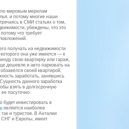
 по мировым мерилам
лья, и потому многие наши
стречаясь в
СМИ статьях о том,
движимости, убеждены, что это
 потому что требует
аловложений.
сего получать на недвижимости
 которого она уже имеется — к
ренду свою квартирку или гараж,
ще дешевле и авто парковать на
е обзавёлся своей квартирой,
жность заработать, занявшись
 Сущность данного заработка
тобы взять в долгосрочную
 ее посуточно.
о будет инвестировать в
и
является наиболее
так и туристов. В Анталии
м СНГ и Европы, имеет