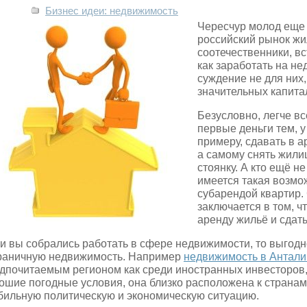
Бизнес идеи: недвижимость
Чересчур молод еще
российский рынок жи
соотечественники, в
как заработать на не
суждение не для них,
значительных капит
Безусловно, легче в
первые деньги тем, у
примеру, сдавать в а
а самому снять жили
стоянку. А кто ещё н
имеется такая возмо
субарендой квартир.
заключается в том, ч
аренду жильё и сдать
и вы собрались работать в сфере недвижимости, то выгодн
раничную недвижимость. Например
недвижимость в Антали
дпочитаемым регионом как среди иностранных инвесторов, 
ошие погодные условия, она близко расположена к страна
бильную политическую и экономическую ситуацию.