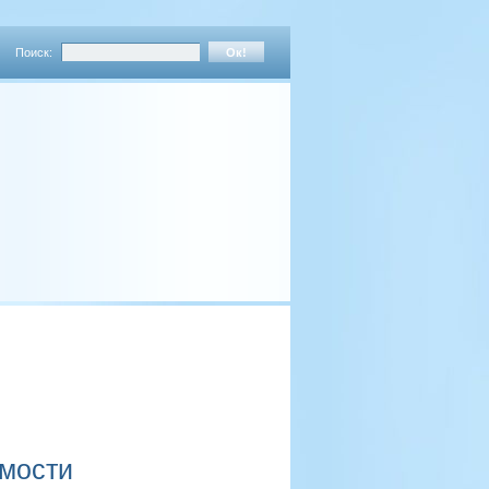
Поиск:
имости