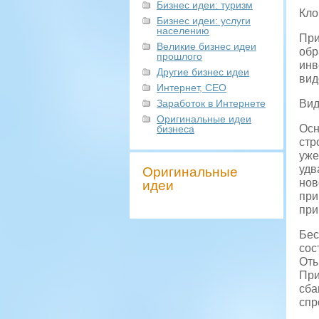
Бизнес идеи: туризм
Кло
Бизнес идеи: услуги
населению
При
Великие бизнес идеи
обр
прошлого
инв
Другие бизнес идеи
вид
Интернет, СЕО
Заработок в Интернете
Вид
Оригинальные идеи
Осн
бизнеса
стр
уже
удв
Оригинальные
нов
идеи
при
при
Бес
сос
Оты
При
сба
спр