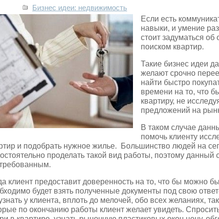
Бизнес идеи: недвижимость
Если есть коммуник
навыки, и умение ра
стоит задуматься об 
поиском квартир.
Такие бизнес идеи д
желают срочно перее
найти быстро покупа
времени на
то, что б
квартиру, не исслед
предложений на рын
В таком случае данн
помочь клиенту исс
ртир и подобрать нужное жилье. Большинство людей на сег
остоятельно проделать такой вид работы, поэтому данный с
требованным.
да клиент предоставит доверенность на то, что бы можно бы
бходимо будет взять полученные документы под свою ответ
узнать у клиента, вплоть до мелочей, обо всех желаниях, та
орые по окончанию работы клиент желает увидеть. Спросить
ри в квартире, узнать рыночную пластиковых окон цену, об