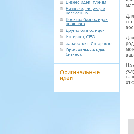
Бизнес идеи: туризм
мат
Бизнес идеи: услуги
населению
Для
Великие бизнес идеи
кот
прошлого
вос
Другие бизнес идеи
Интернет, СЕО
Для
Заработок в Интернете
род
мож
Оригинальные идеи
бизнеса
вар
На 
усл
Оригинальные
кан
идеи
отк