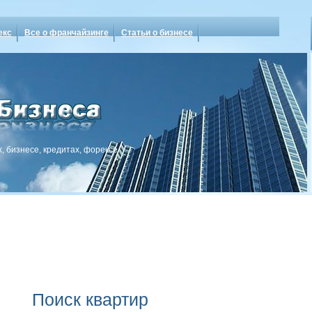
екс
Все о франчайзинге
Статьи о бизнесе
, бизнесе, кредитах, форексе
Поиск квартир