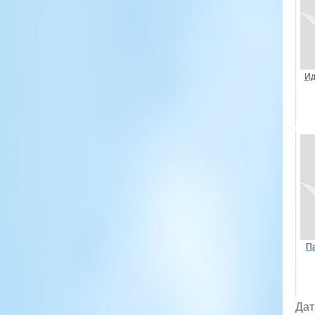
Ид
Па
Дат