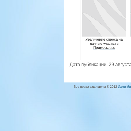
Увеличение спроса на
дачные участки в
Подмосковье
Дата публикации: 29 августа
Все права защищены © 2012
Идеи би