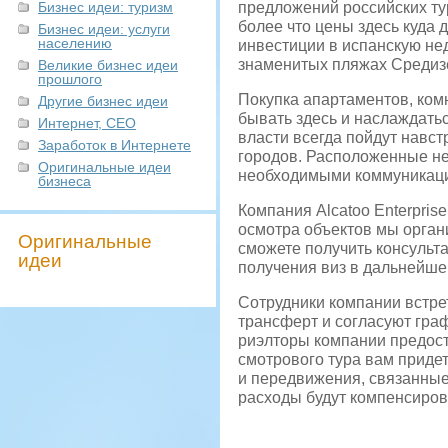
Бизнес идеи: туризм
предложений российских ту
более что цены здесь куда 
Бизнес идеи: услуги
населению
инвестиции в испанскую не
знаменитых пляжах Средиз
Великие бизнес идеи
прошлого
Покупка апартаментов, ком
Другие бизнес идеи
бывать здесь и наслаждать
Интернет, СЕО
власти всегда пойдут навст
Заработок в Интернете
городов. Расположенные не
Оригинальные идеи
необходимыми коммуникация
бизнеса
Компания Alcatoo Enterpris
осмотра объектов мы орган
Оригинальные
сможете получить консульт
идеи
получения виз в дальнейше
Сотрудники компании встре
трансферт и согласуют граф
риэлторы компании предос
смотрового тура вам придет
и передвижения, связанные
расходы будут компенсиров