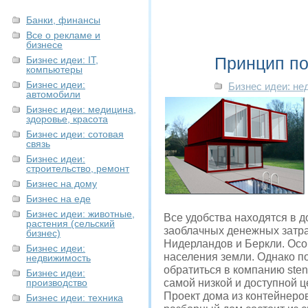
Банки, финансы
Все о рекламе и
бизнесе
Принцип по
Бизнес идеи: IT,
компьютеры
Бизнес идеи:
Бизнес идеи: н
автомобили
Бизнес идеи: медицина,
здоровье, красота
Бизнес идеи: сотовая
связь
Бизнес идеи:
строительство, ремонт
Бизнес на дому
Бизнес на еде
Бизнес идеи: животные,
Все удобства находятся в 
растения (сельский
заоблачных денежных затра
бизнес)
Нидерландов и Беркли. Осо
Бизнес идеи:
населения земли. Однако п
недвижимость
обратиться в компанию sten
Бизнес идеи:
производство
самой низкой и доступной ц
Проект дома из контейнеро
Бизнес идеи: техника