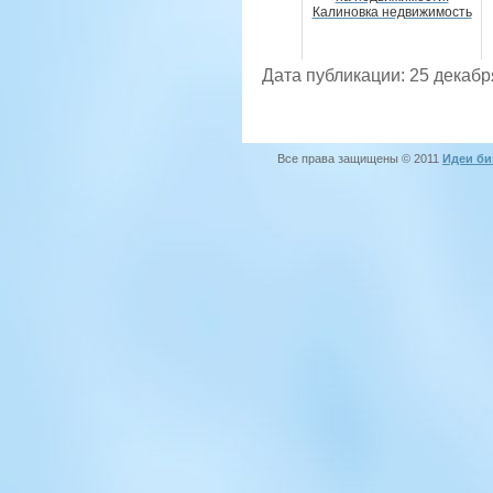
Калиновка недвижимость
Дата публикации: 25 декабр
Все права защищены © 2011
Идеи би