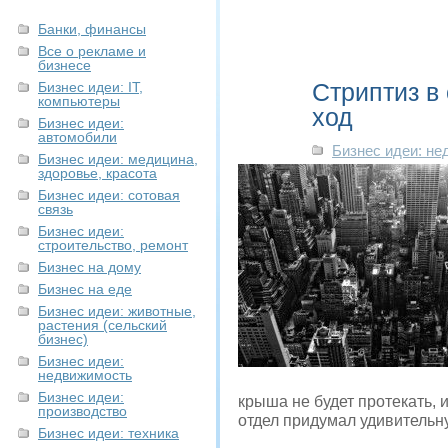
Банки, финансы
Все о рекламе и
бизнесе
Стриптиз в
Бизнес идеи: IT,
компьютеры
ход
Бизнес идеи:
автомобили
Бизнес идеи: н
Бизнес идеи: медицина,
здоровье, красота
Бизнес идеи: сотовая
связь
Бизнес идеи:
строительство, ремонт
Бизнес на дому
Бизнес на еде
Бизнес идеи: животные,
растения (сельский
бизнес)
Бизнес идеи:
недвижимость
Бизнес идеи:
крыша не будет протекать, 
производство
отдел придумал удивительн
Бизнес идеи: техника