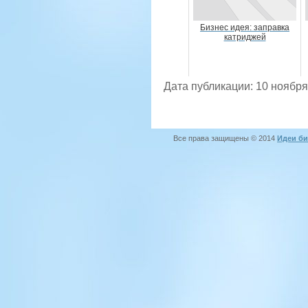
Бизнес идея: заправка
катриджей
Дата публикации: 10 ноября
Все права защищены © 2014
Идеи би